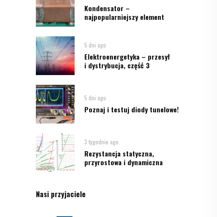
Kondensator –
najpopularniejszy element
5 dni ago
Elektroenergetyka – przesył
i dystrybucja, część 3
5 dni ago
Poznaj i testuj diody tunelowe!
3 tygodnie ago
Rezystancja statyczna,
przyrostowa i dynamiczna
Nasi przyjaciele