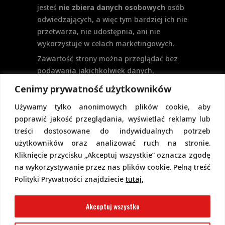
jesteś
nie zbiera danych osobowych
osób
odwiedzających, a więc tym bardziej ich nie
przetwarza, nie udostępnia, ani nie
wykorzystuje w celach marketingowych.
Zawartość strony można przeglądać bez
podawania jakichkolwiek danych,
w szczególności nie jest potrzebne
Cenimy prywatność użytkowników
logowanie. Aktualnie na stronie nie
Używamy tylko anonimowych plików cookie, aby
przewiduje się formularzy kontaktowych
poprawić jakość przeglądania, wyświetlać reklamy lub
ani systemu komentarzy, co wiązałoby się
treści dostosowane do indywidualnych potrzeb
z udostępnianiem i przetwarzaniem
użytkowników oraz analizować ruch na stronie.
danych osobowych.
Kliknięcie przycisku „Akceptuj wszystkie” oznacza zgodę
Pełną politykę prywatności znajdziecie
na wykorzystywanie przez nas plików cookie. Pełną treść
pod tym linkiem.
Polityki Prywatności znajdziecie
tutaj.
Polityka Cookies
Akceptuj wszystko