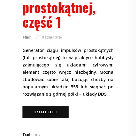
prostokątnej,
część 1
admin
0 komentarze
Generator ciągu impulsów prostokątnych
(fali prostokątnej) to w praktyce hobbysty
zajmującego się układami cyfrowymi
element często wręcz niezbędny. Można
zbudować sobie taki, bazując choćby na
popularnym układzie 555 lub sięgnąć po
rozwiązanie z górnej półki – układy DDS.
CZYTAJ DALEJ
Tagi:
Y046