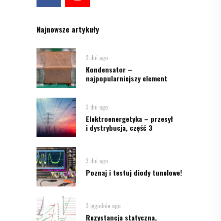
Najnowsze artykuły
3 dni ago
Kondensator –
najpopularniejszy element
3 dni ago
Elektroenergetyka – przesył
i dystrybucja, część 3
3 dni ago
Poznaj i testuj diody tunelowe!
3 tygodnie ago
Rezystancja statyczna,