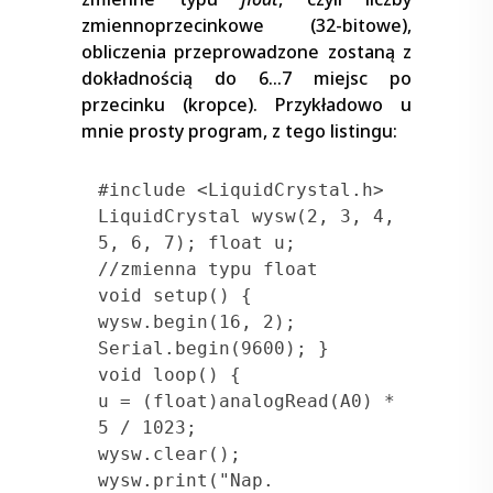
zmiennoprzecinkowe (32-bitowe),
obliczenia przeprowadzone zostaną z
dokładnością do 6…7 miejsc po
przecinku (kropce). Przykładowo u
mnie prosty program, z tego listingu:
#include <LiquidCrystal.h>

LiquidCrystal wysw(2, 3, 4, 
5, 6, 7); float u; 
//zmienna typu float

void setup() { 
wysw.begin(16, 2); 
Serial.begin(9600); }

void loop() { 

u = (float)analogRead(A0) * 
5 / 1023;

wysw.clear(); 
wysw.print("Nap. 