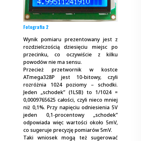
Fotografia 2
Wynik pomiaru prezentowany jest z
rozdzielczością dziesięciu miejsc po
przecinku, co oczywiście z kilku
powodów nie ma sensu.
Przecież przetwornik w kostce
ATmega328P jest 10-bitowy, czyli
rozróżnia 1024 poziomy – schodki.
Jeden „schodek” (1LSB) to 1/1024 =
0,0009765625 całości, czyli nieco mniej
niż 0,1%. Przy napięciu odniesienia 5V
jeden 0,1-procentowy „schodek”
odpowiada więc wartości około 5mV,
co sugeruje precyzję pomiarów 5mV.
Taki wniosek mogą też sugerować