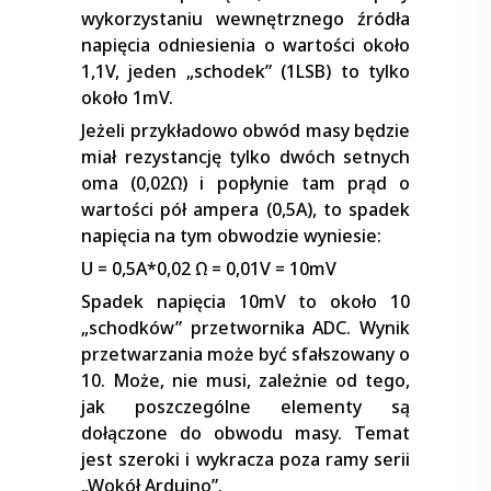
wykorzystaniu wewnętrznego źródła
napięcia odniesienia o wartości około
1,1V, jeden „schodek” (1LSB) to tylko
około 1mV.
Jeżeli przykładowo obwód masy będzie
miał rezystancję tylko dwóch setnych
oma (0,02Ω) i popłynie tam prąd o
wartości pół ampera (0,5A), to spadek
napięcia na tym obwodzie wyniesie:
U = 0,5A*0,02 Ω = 0,01V = 10mV
Spadek napięcia 10mV to około 10
„schodków” przetwornika ADC. Wynik
przetwarzania może być sfałszowany o
10. Może, nie musi, zależnie od tego,
jak poszczególne elementy są
dołączone do obwodu masy. Temat
jest szeroki i wykracza poza ramy serii
„Wokół Arduino”.