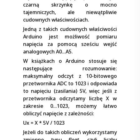
czarną skrzynkę o mocno
tajemniczych, ale niewątpliwie
cudownych właściwościach.
Jedną z takich cudownych właściwości
Arduino jest możliwość pomiaru
napięcia za pomocą sześciu wejść
analogowych A0…A5.
W książkach o Arduino stosuje się
następujące rozumowanie:
maksymalny odczyt z 10-bitowego
przetwornika ADC to 1023 i odpowiada
to napięciu (zasilania) 5V, więc jeśli z
przetwornika odczytamy liczbę X w
zakresie 0…1023, możemy łatwo
obliczyć napięcie z zależności:
Ux = X * 5V / 1023
Jeżeli do takich obliczeń wykorzystamy
zmienne typu
float
, czyli liczby