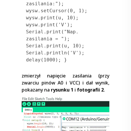
zasilania:"); 
wysw.setCursor(0, 1);

wysw.print(u, 10); 
wysw.print('V'); 
Serial.print("Nap. 
zasilania = ");

Serial.print(u, 10); 
Serial.println('V'); 
delay(1000); }
zmierzył napięcie zasilania (przy
zwarciu pinów A0 i VCC) i dał wynik,
pokazany na
rysunku 1
i
fotografii 2
.