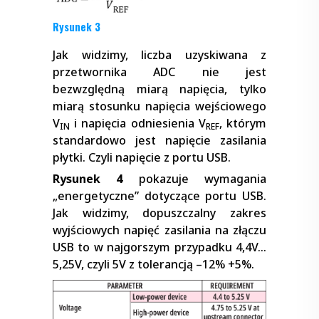
Rysunek 3
Jak widzimy, liczba uzyskiwana z
przetwornika ADC nie jest
bezwzględną miarą napięcia, tylko
miarą stosunku napięcia wejściowego
V
i napięcia odniesienia V
, którym
IN
REF
standardowo jest napięcie zasilania
płytki. Czyli napięcie z portu USB.
Rysunek 4
pokazuje wymagania
„energetyczne” dotyczące portu USB.
Jak widzimy, dopuszczalny zakres
wyjściowych napięć zasilania na złączu
USB to w najgorszym przypadku 4,4V…
5,25V, czyli 5V z tolerancją –12% +5%.