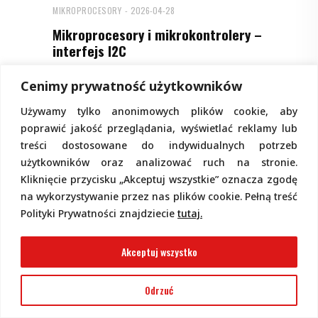
MIKROPROCESORY
2026-04-28
Mikroprocesory i mikrokontrolery –
interfejs I2C
Obecnie mikrokontrolery stały się
Cenimy prywatność użytkowników
praktycznie niezbędnym elementem
każdego urządzenia, gdyż realizują
Używamy tylko anonimowych plików cookie, aby
przeróżne operacje. Nowoczesne układy
poprawić jakość przeglądania, wyświetlać reklamy lub
integrują w swojej strukturze wiele
treści dostosowane do indywidualnych potrzeb
przydatnych „zabawek”, jednak niektóre
użytkowników oraz analizować ruch na stronie.
muszą być zewnętrznymi elementami do
Kliknięcie przycisku „Akceptuj wszystkie” oznacza zgodę
nich przyłączanymi. Jak to zrobić?
na wykorzystywanie przez nas plików cookie. Pełną treść
Polityki Prywatności znajdziecie
tutaj.
Akceptuj wszystko
Odrzuć