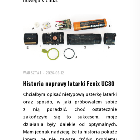
nowego KiCada.
WARSZTAT
2026-06-12
Historia naprawy latarki Fenix UC30
Chciałbym opisać nietypową usterkę latarki
oraz sposób, w jaki próbowałem sobie
z nią poradzić. Choć ostatecznie
zakończyło się to sukcesem, moje
działania były dalekie od optymalnych.
Mam jednak nadzieję, że ta historia pokaże
innym, że nie zawsze źródło problemu