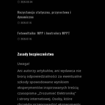
2026-08-04
Rezystancja statyczna, przyrostowa i
dynamiczna
2026-07-16
Fotowoltaika: MPP i kontrolery MPPT
2026-07-16
Zasady bezpieczeństwa
Uwaga!
Ani autorzy artykułów, ani wydawca nie
biorą odpowiedzialności za ewentualne
szkody spowodowane wynikiem
eksperymentów inspirowanych treścią
czasopisma „Zrozumieć Elektronikę”
i strony internetowej. Osoby, które
chciałyby przeprowadzić eksperymenty