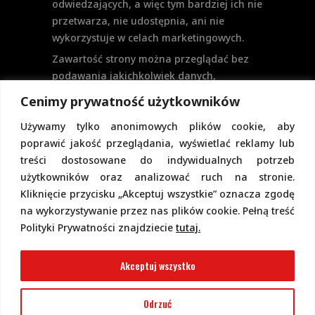
odwiedzających, a więc tym bardziej ich nie
przetwarza, nie udostępnia, ani nie
wykorzystuje w celach marketingowych.
Zawartość strony można przeglądać bez
podawania jakichkolwiek danych,
w szczególności nie jest potrzebne
Cenimy prywatność użytkowników
logowanie. Aktualnie na stronie nie
Używamy tylko anonimowych plików cookie, aby
przewiduje się formularzy kontaktowych
poprawić jakość przeglądania, wyświetlać reklamy lub
ani systemu komentarzy, co wiązałoby się
treści dostosowane do indywidualnych potrzeb
z udostępnianiem i przetwarzaniem
użytkowników oraz analizować ruch na stronie.
danych osobowych.
Kliknięcie przycisku „Akceptuj wszystkie” oznacza zgodę
Pełną politykę prywatności znajdziecie
na wykorzystywanie przez nas plików cookie. Pełną treść
pod tym linkiem.
Polityki Prywatności znajdziecie
tutaj.
Polityka Cookies
Akceptuj wszystko
Odrzuć
2022 Copyright @ Piotr Górecki