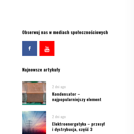
Obserwuj nas w mediach społecznościowych
Najnowsze artykuły
2 dni ago
Kondensator –
najpopularniejszy element
2 dni ago
Elektroenergetyka – przesył
i dystrybucja, część 3