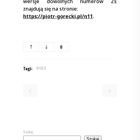
wersje dowolnych numerów ZE
znajdują się na stronie:
https://piotr-gorecki.pl/n11
.
0
Tagi:
W060
Szukaj
Szukaj