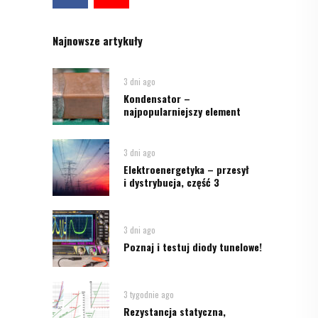
Najnowsze artykuły
3 dni ago
Kondensator –
najpopularniejszy element
3 dni ago
Elektroenergetyka – przesył
i dystrybucja, część 3
3 dni ago
Poznaj i testuj diody tunelowe!
3 tygodnie ago
Rezystancja statyczna,