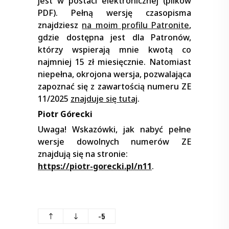
jest w postaci elektronicznej (plików
PDF). Pełną wersję czasopisma
znajdziesz
na moim profilu Patronite
,
gdzie dostępna jest dla Patronów,
którzy wspierają mnie kwotą co
najmniej 15 zł miesięcznie. Natomiast
niepełna, okrojona wersja, pozwalająca
zapoznać się z zawartością numeru ZE
11/2025
znajduje się tutaj
.
Piotr Górecki
Uwaga! Wskazówki, jak nabyć pełne
wersje dowolnych numerów ZE
znajdują się na stronie:
https://piotr-gorecki.pl/n11
.
-5