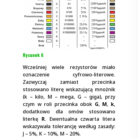
Rysunek 6
Wcześniej wiele rezystorów miało
oznaczenie cyfrowo-literowe.
Zazwyczaj zamiast przecinka
stosowano literę wskazującą mnożnik
(k – kilo, M – mega, G – giga), przy
czym w roli przecinka obok
G
,
M
,
k
,
dodatkowo dla omów stosowano
literkę
R
. Ewentualna czwarta litera
wskazywała tolerancję według zasady:
J – 5%, K – 10%, M – 20%.