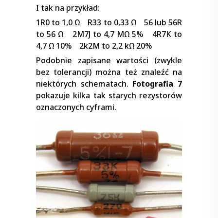
I tak na przykład:
1R0 to 1,0 Ω R33 to 0,33 Ω 56 lub 56R
to 56 Ω 2M7J to 4,7 MΩ 5% 4R7K to
4,7 Ω 10% 2k2M to 2,2 kΩ 20%
Podobnie zapisane wartości (zwykle
bez tolerancji) można też znaleźć na
niektórych schematach.
Fotografia 7
pokazuje kilka tak starych rezystorów
oznaczonych cyframi.