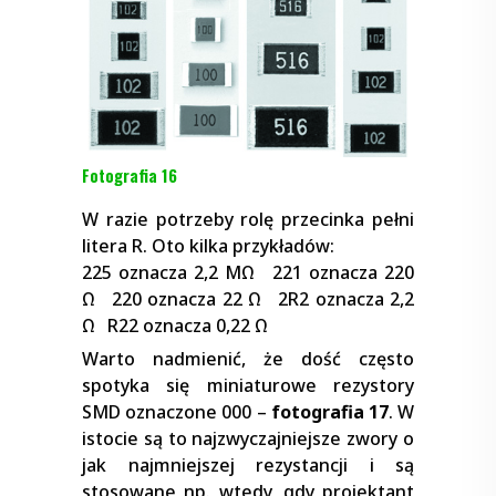
Fotografia 16
W razie potrzeby rolę przecinka pełni
litera R. Oto kilka przykładów:
225 oznacza 2,2 MΩ 221 oznacza 220
Ω 220 oznacza 22 Ω 2R2 oznacza 2,2
Ω R22 oznacza 0,22 Ω
Warto nadmienić, że dość często
spotyka się miniaturowe rezystory
SMD oznaczone 000 –
fotografia 17
. W
istocie są to najzwyczajniejsze zwory o
jak najmniejszej rezystancji i są
stosowane np. wtedy, gdy projektant