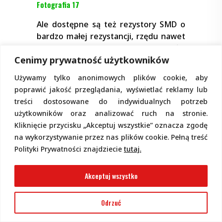
Fotografia 17
Ale dostępne są też rezystory SMD o
bardzo małej rezystancji, rzędu nawet
pojedynczych miliomów. Litera R pełni
Cenimy prywatność użytkowników
rolę przecinka i wskazuje, że
rezystancja podana jest w omach. Rolę
Używamy tylko anonimowych plików cookie, aby
przecinka może pełnić też litera L, ale
poprawić jakość przeglądania, wyświetlać reklamy lub
wtedy rezystancja podana jest w
treści dostosowane do indywidualnych potrzeb
miliomach (1 mΩ = 0,001 Ω) – patrz
użytkowników oraz analizować ruch na stronie.
fotografia 18
. Spotyka się też
Kliknięcie przycisku „Akceptuj wszystkie” oznacza zgodę
oznaczenia rezystorów niskoomowych
na wykorzystywanie przez nas plików cookie. Pełną treść
bez liter, a za to trzycyfrowe
Polityki Prywatności znajdziecie
tutaj.
oznaczenie jest podkreślone. I tak na
przykład zarówno R022, 022, jak i 22L
Akceptuj wszystko
oznaczają rezystancję 0,022 Ω, czyli 22
mΩ. Rezystancja takich oporników
Odrzuć
może być nawet mniejsza niż „zwór”
000, ale jest ściśle określona i takie