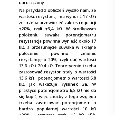
uproszczony.
Na przykład z obliczeń wyszło nam, że
wartość rezystancji ma wynosić 17 kΩ i
że trzeba przewidzieć zakres regulacji
±20%, czyli ±3,4 kΩ. W środkowym
położeniu suwaka potencjometru
rezystancja powinna wynieść około 17
kΩ, a przesunięcie suwaka w skrajne
położenie powinno zmienić
rezystancję o 20%, czyli dać wartości
13,6 kΩ i 20,4 kΩ. Teoretycznie trzeba
zastosować rezystor stały o wartości
13,6 kΩ i potencjometr o wartości 6,8
kΩ, jak wskazuje
rysunek 3a
. W
praktyce potencjometru 6,8 kΩ nie da
się kupić, więc choćby z tego względu
trzeba zastosować potencjometr o
bardzo popularnej wartości 10 kΩ