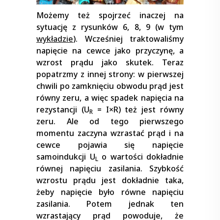
Możemy też spojrzeć inaczej na
sytuację z rysunków 6, 8, 9 (w tym
wykładzie
). Wcześniej traktowaliśmy
napięcie na cewce jako przyczynę, a
wzrost prądu jako skutek. Teraz
popatrzmy z innej strony: w pierwszej
chwili po zamknięciu obwodu prąd jest
równy zeru, a więc spadek napięcia na
rezystancji (U
= I
×
R) też jest równy
R
zeru. Ale od tego pierwszego
momentu zaczyna wzrastać prąd i na
cewce pojawia się napięcie
samoindukcji U
o wartości dokładnie
L
równej napięciu zasilania. Szybkość
wzrostu prądu jest dokładnie taka,
żeby napięcie było równe napięciu
zasilania. Potem jednak ten
wzrastający prąd powoduje, że