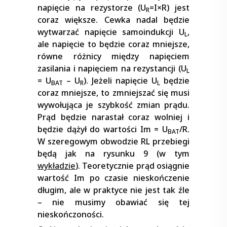
napięcie na rezystorze (U
=I
×
R) jest
R
coraz większe. Cewka nadal będzie
wytwarzać napięcie samoindukcji U
,
L
ale napięcie to będzie coraz mniejsze,
równe różnicy między napięciem
zasilania i napięciem na rezystancji (U
L
= U
– U
). Jeżeli napięcie U
będzie
BAT
R
L
coraz mniejsze, to zmniejszać się musi
wywołująca je szybkość zmian prądu.
Prąd będzie narastał coraz wolniej i
będzie dążył do wartości Im = U
/R.
BAT
W szeregowym obwodzie RL przebiegi
będą jak na rysunku 9 (w tym
wykładzie
). Teoretycznie prąd osiągnie
wartość Im po czasie nieskończenie
długim, ale w praktyce nie jest tak źle
– nie musimy obawiać się tej
nieskończoności.