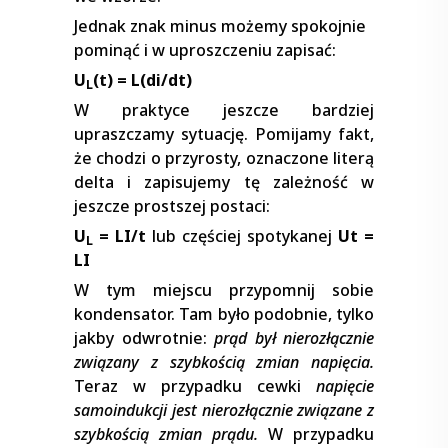
Jednak znak minus możemy spokojnie
pominąć i w uproszczeniu zapisać:
U
(t) = L(di/dt)
L
W praktyce jeszcze bardziej
upraszczamy sytuację. Pomijamy fakt,
że chodzi o przyrosty, oznaczone literą
delta i zapisujemy tę zależność w
jeszcze prostszej postaci:
U
= LI/t
lub częściej spotykanej
Ut =
L
LI
W tym miejscu przypomnij sobie
kondensator. Tam było podobnie, tylko
jakby odwrotnie:
prąd był nierozłącznie
związany z szybkością zmian napięcia.
Teraz w przypadku cewki
napięcie
samoindukcji jest nierozłącznie związane z
szybkością zmian prądu.
W przypadku