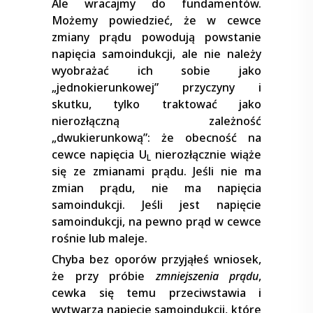
Ale wracajmy do fundamentów.
Możemy powiedzieć, że w cewce
zmiany prądu powodują powstanie
napięcia samoindukcji, ale nie należy
wyobrażać ich sobie jako
„jednokierunkowej” przyczyny i
skutku, tylko traktować jako
nierozłączną zależność
„dwukierunkową”: że obecność na
cewce napięcia U
nierozłącznie wiąże
L
się ze zmianami prądu. Jeśli nie ma
zmian prądu, nie ma napięcia
samoindukcji. Jeśli jest napięcie
samoindukcji, na pewno prąd w cewce
rośnie lub maleje.
Chyba bez oporów przyjąłeś wniosek,
że przy próbie
zmniejszenia prądu
,
cewka się temu przeciwstawia i
wytwarza napięcie samoindukcji, które