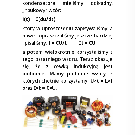
kondensatora mieliśmy dokładny,
„naukowy” wzór:
i(t) = C(du/dt)
który w uproszczeniu zapisywaliśmy: a
nawet upraszczaliśmy jeszcze bardziej
i pisaliśmy:
I = CU/t
It = CU
a potem wielokrotnie korzystaliśmy z
tego ostatniego wzoru. Teraz okazuje
się, że z cewką indukcyjną jest
podobnie. Mamy podobne wzory, z
których chętnie korzystamy:
U
×
t = L
×
I
oraz
I
×
t = C
×
U
.