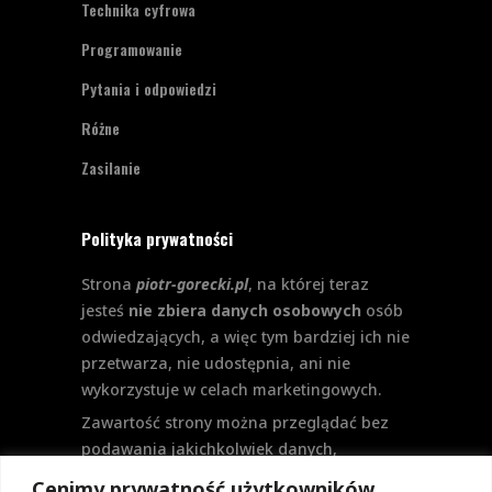
Technika cyfrowa
Programowanie
Pytania i odpowiedzi
Różne
Zasilanie
Polityka prywatności
Strona
piotr-gorecki.pl
, na której teraz
jesteś
nie zbiera danych osobowych
osób
odwiedzających, a więc tym bardziej ich nie
przetwarza, nie udostępnia, ani nie
wykorzystuje w celach marketingowych.
Zawartość strony można przeglądać bez
podawania jakichkolwiek danych,
w szczególności nie jest potrzebne
Cenimy prywatność użytkowników