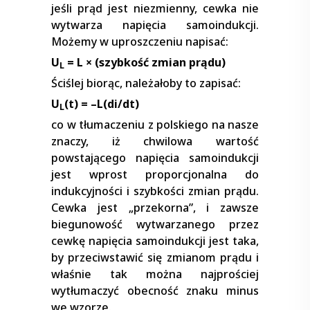
jeśli prąd jest niezmienny, cewka nie
wytwarza napięcia samoindukcji.
Możemy w uproszczeniu napisać:
U
= L
×
(szybkość zmian prądu)
L
Ściślej biorąc, należałoby to zapisać:
U
(t) = –L(di/dt)
L
co w tłumaczeniu z polskiego na nasze
znaczy, iż chwilowa wartość
powstającego napięcia samoindukcji
jest wprost proporcjonalna do
indukcyjności i szybkości zmian prądu.
Cewka jest „przekorna”, i zawsze
biegunowość wytwarzanego przez
cewkę napięcia samoindukcji jest taka,
by przeciwstawić się zmianom prądu i
właśnie tak można najprościej
wytłumaczyć obecność znaku minus
we wzorze.