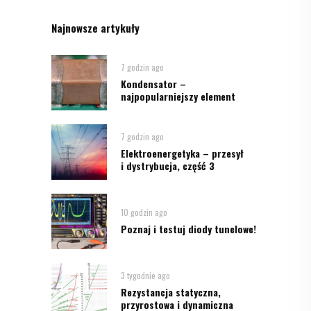
Najnowsze artykuły
7 godzin ago
Kondensator –
najpopularniejszy element
7 godzin ago
Elektroenergetyka – przesył
i dystrybucja, część 3
10 godzin ago
Poznaj i testuj diody tunelowe!
3 tygodnie ago
Rezystancja statyczna,
przyrostowa i dynamiczna