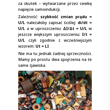
za skutek – wytwarzane przez cewkę
napięcie samoindukcji.
Zależność:
szybkość zmian prądu =
U/L
należałoby zapisać ściślej:
di/dt =
U/L
a w uproszczeniu:
ΔI/Δt = U/L
w
jeszcze większym uproszczeniu:
I/t =
U/L
czyli zgodnie z wcześniejszym
wzorem:
Ut = LI
Nie ma tu jednak żadnej sprzeczności.
Mamy po prostu dwa spojrzenia na te
same zjawiska.