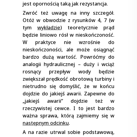
jest opornością taką jak rezystancja.
Zwróć też uwagę na inny szczegół.
Otóż w obwodzie z rysunków 4, 7 (w
tym
wykładzie
) teoretycznie prąd
będzie liniowo rósł w nieskończoność.
W praktyce nie wzrośnie do
nieskończoności, ale może osiągnąć
bardzo dużą wartość. Powróćmy do
analogii hydraulicznej – duży i wciąż
rosnący przepływ wody będzie
zwiększał prędkość obrotową turbiny i
nietrudno się domyślić, że w końcu
dojdzie do jakiejś awarii. Zapewne do
„jakiejś awarii” dojdzie też w
rzeczywistej cewce. I to jest bardzo
ważna sprawa, którą zajmiemy się w
następnym odcinku
.
A na razie utrwal sobie podstawową,