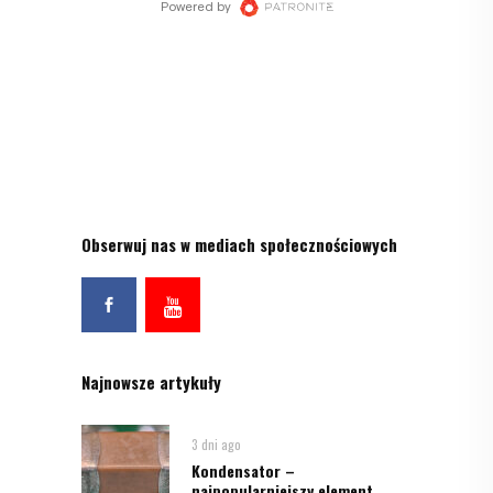
Obserwuj nas w mediach społecznościowych
Najnowsze artykuły
3 dni ago
Kondensator –
najpopularniejszy element