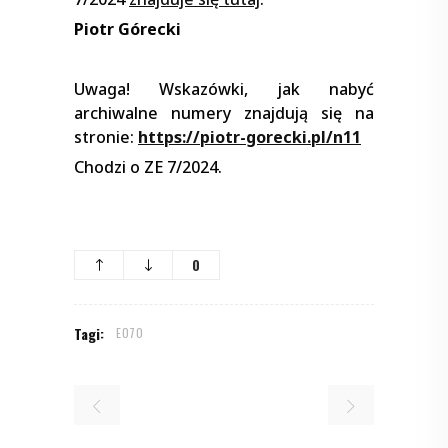
Piotr Górecki
Uwaga! Wskazówki, jak nabyć
archiwalne numery znajdują się na
stronie:
https://piotr-gorecki.pl/n11
Chodzi o ZE 7/2024.
0
Tagi:
E070