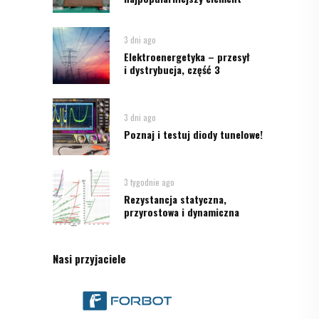
3 dni ago
Elektroenergetyka – przesył
i dystrybucja, część 3
3 dni ago
Poznaj i testuj diody tunelowe!
3 tygodnie ago
Rezystancja statyczna,
przyrostowa i dynamiczna
Nasi przyjaciele