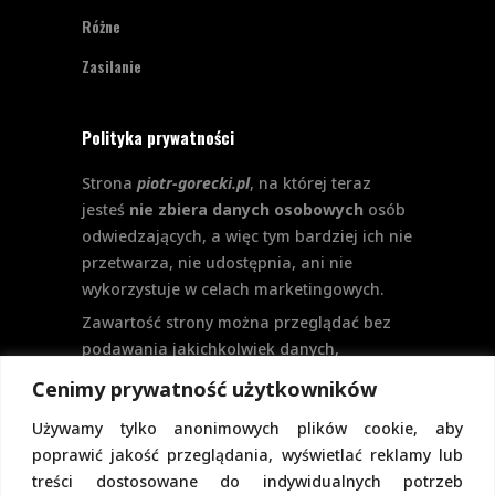
Różne
Zasilanie
Polityka prywatności
Strona
piotr-gorecki.pl
, na której teraz
jesteś
nie zbiera danych osobowych
osób
odwiedzających, a więc tym bardziej ich nie
przetwarza, nie udostępnia, ani nie
wykorzystuje w celach marketingowych.
Zawartość strony można przeglądać bez
podawania jakichkolwiek danych,
w szczególności nie jest potrzebne
Cenimy prywatność użytkowników
logowanie. Aktualnie na stronie nie
Używamy tylko anonimowych plików cookie, aby
przewiduje się formularzy kontaktowych
poprawić jakość przeglądania, wyświetlać reklamy lub
ani systemu komentarzy, co wiązałoby się
treści dostosowane do indywidualnych potrzeb
z udostępnianiem i przetwarzaniem