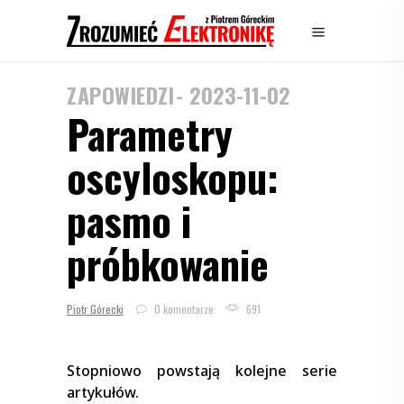
ZAPOWIEDZI
2023-11-02
Parametry
oscyloskopu:
pasmo i
próbkowanie
Piotr Górecki
0 komentarze
691
Stopniowo powstają kolejne serie
artykułów.