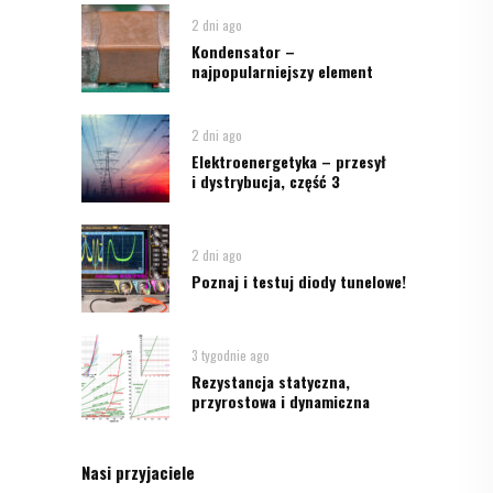
2 dni ago
Kondensator –
najpopularniejszy element
2 dni ago
Elektroenergetyka – przesył
i dystrybucja, część 3
2 dni ago
Poznaj i testuj diody tunelowe!
3 tygodnie ago
Rezystancja statyczna,
przyrostowa i dynamiczna
Nasi przyjaciele