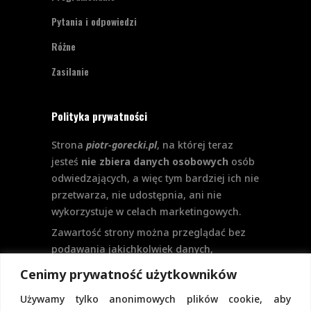
Pytania i odpowiedzi
Różne
Zasilanie
Polityka prywatności
Strona
piotr-gorecki.pl
, na której teraz
jesteś
nie zbiera danych osobowych
osób
odwiedzających, a więc tym bardziej ich nie
przetwarza, nie udostępnia, ani nie
wykorzystuje w celach marketingowych.
Zawartość strony można przeglądać bez
podawania jakichkolwiek danych,
w szczególności nie jest potrzebne
Cenimy prywatność użytkowników
logowanie. Aktualnie na stronie nie
Używamy tylko anonimowych plików cookie, aby
przewiduje się formularzy kontaktowych