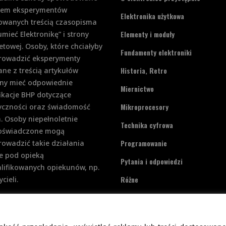
iem eksperymentów
Elektronika użytkowa
rowanych treścią czasopisma
Elementy i moduły
mieć Elektronikę” i strony
etowej. Osoby, które chciałyby
Fundamenty elektroniki
rowadzić eksperymenty
Historia, Retro
ne z treścią artykułów
ny mieć odpowiednie
Miernictwo
ikacje BHP dotyczące
Mikroprocesory
ryczności oraz świadomość
. Osoby niepełnoletnie
Technika cyfrowa
doświadczone mogą
Programowanie
owadzić takie działania
e pod opieką
Pytania i odpowiedzi
lifikowanych opiekunów, np.
Różne
cieli.
Zasilanie