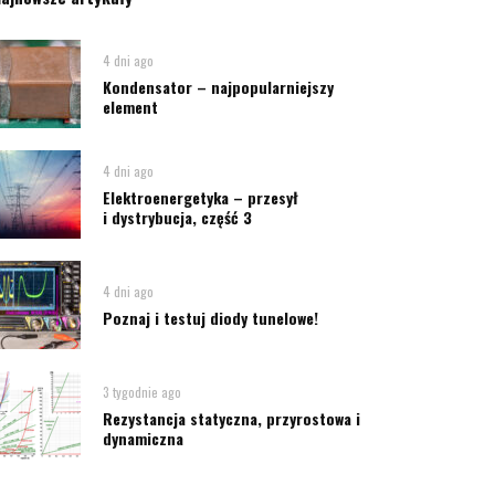
4 dni ago
Kondensator – najpopularniejszy
element
4 dni ago
Elektroenergetyka – przesył
i dystrybucja, część 3
4 dni ago
Poznaj i testuj diody tunelowe!
3 tygodnie ago
Rezystancja statyczna, przyrostowa i
dynamiczna