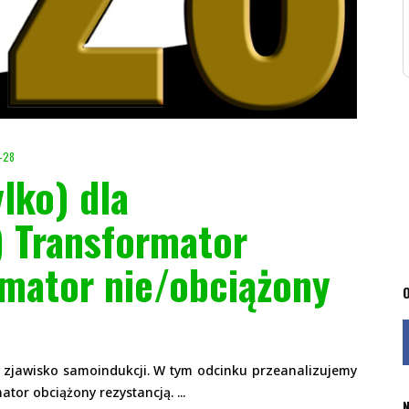
-28
ylko) dla
) Transformator
rmator nie/obciążony
O
 zjawisko samoindukcji. W tym odcinku przeanalizujemy
ator obciążony rezystancją.
N