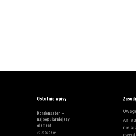
Ostatnie wpisy
Zasad
Uwaga
Kondensator –
najpopularniejszy
Ani a
element
nie bi
2026-08-04
ewent