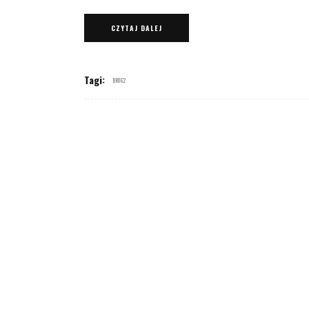
CZYTAJ DALEJ
Tagi:
BR062