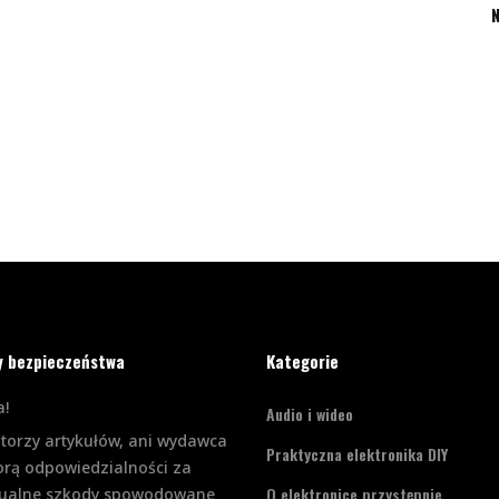
N
y bezpieczeństwa
Kategorie
!
Audio i wideo
utorzy artykułów, ani wydawca
Praktyczna elektronika DIY
orą odpowiedzialności za
O elektronice przystępnie
ualne szkody spowodowane