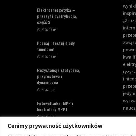
wynik
Elektroenergetyka –
inspi
przesył i dystrybucja,
„Zrozu
część 3
intern
2026-08-04
przep
związa
Poznaj i testuj diody
tunelowe!
powin
kwalif
2026-08-04
elekt
Rezystancja statyczna,
ryzyka
przyrostowa i
i nie
dynamiczna
przepr
2026-07-16
jedyni
wykwa
Fotowoltaika: MPP i
nauczy
kontrolery MPPT
2026-07-16
Cenimy prywatność użytkowników