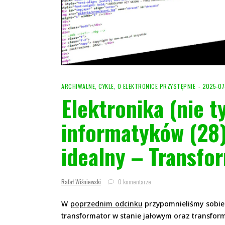
ARCHIWALNE
,
CYKLE
,
O ELEKTRONICE PRZYSTĘPNIE
2025-07
Elektronika (nie t
informatyków (28
idealny – Transfo
Rafał Wiśniewski
0 komentarze
W
poprzednim odcinku
przypomnieliśmy sobie
transformator w stanie jałowym oraz transform