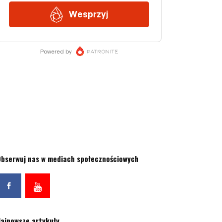
bserwuj nas w mediach społecznościowych
ajnowsze artykuły