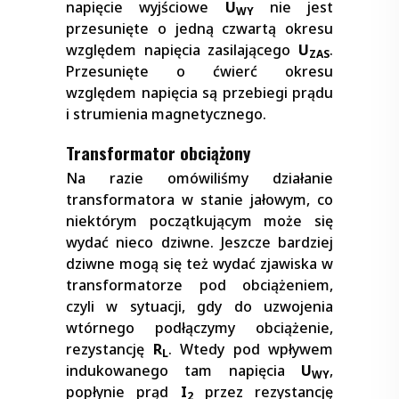
napięcie wyjściowe
U
nie jest
WY
przesunięte o jedną czwartą okresu
względem napięcia zasilającego
U
.
ZAS
Przesunięte o ćwierć okresu
względem napięcia są przebiegi prądu
i strumienia magnetycznego.
Transformator obciążony
Na razie omówiliśmy działanie
transformatora w stanie jałowym, co
niektórym początkującym może się
wydać nieco dziwne. Jeszcze bardziej
dziwne mogą się też wydać zjawiska w
transformatorze pod obciążeniem,
czyli w sytuacji, gdy do uzwojenia
wtórnego podłączymy obciążenie,
rezystancję
R
. Wtedy pod wpływem
L
indukowanego tam napięcia
U
,
WY
popłynie prąd
I
przez rezystancję
2