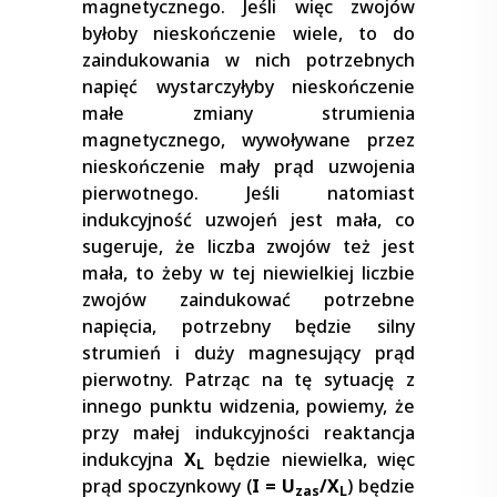
magnetycznego. Jeśli więc zwojów
byłoby nieskończenie wiele, to do
zaindukowania w nich potrzebnych
napięć wystarczyłyby nieskończenie
małe zmiany strumienia
magnetycznego, wywoływane przez
nieskończenie mały prąd uzwojenia
pierwotnego. Jeśli natomiast
indukcyjność uzwojeń jest mała, co
sugeruje, że liczba zwojów też jest
mała, to żeby w tej niewielkiej liczbie
zwojów zaindukować potrzebne
napięcia, potrzebny będzie silny
strumień i duży magnesujący prąd
pierwotny. Patrząc na tę sytuację z
innego punktu widzenia, powiemy, że
przy małej indukcyjności reaktancja
indukcyjna
X
będzie niewielka, więc
L
prąd spoczynkowy (
I = U
/X
) będzie
zas
L