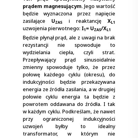
prądem magnesującym
. Jego wartość
będzie wyznaczona przez napięcie
zasilające
U
i reaktancję
X
ZAS
L1
uzwojenia pierwotnego:
I
= U
/X
1
ZAS
L1
Będzie płynął prąd, ale z uwagi na brak
rezystancji nie spowoduje to
wydzielania ciepła, czyli strat.
Przepływający prąd sinusoidalnie
zmienny spowoduje tylko, że przez
połowę każdego cyklu (okresu), do
indukcyjności będzie przekazywana
energia ze źródła zasilania, a w drugiej
połowie cyklu energia ta będzie z
powrotem oddawana do źródła. I tak
w każdym cyklu. Podkreślam, że nawet
przy ograniczonej indukcyjności
uzwojeń byłby to idealny
transformator, w którym nie