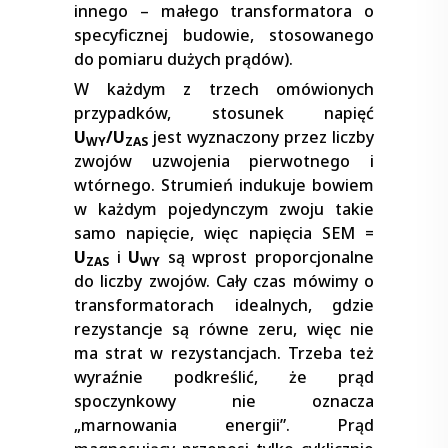
innego – małego transformatora o
specyficznej budowie, stosowanego
do pomiaru dużych prądów).
W każdym z trzech omówionych
przypadków, stosunek napięć
U
/U
jest wyznaczony przez liczby
WY
ZAS
zwojów uzwojenia pierwotnego i
wtórnego. Strumień indukuje bowiem
w każdym pojedynczym zwoju takie
samo napięcie, więc napięcia SEM =
U
i
U
są wprost proporcjonalne
ZAS
WY
do liczby zwojów. Cały czas mówimy o
transformatorach idealnych, gdzie
rezystancje są równe zeru, więc nie
ma strat w rezystancjach. Trzeba też
wyraźnie podkreślić, że prąd
spoczynkowy nie oznacza
„marnowania energii”. Prąd