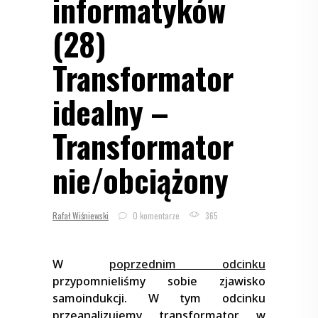
informatyków
(28)
Transformator
idealny –
Transformator
nie/obciążony
Rafał Wiśniewski
0 komentarze
365
W
poprzednim odcinku
przypomnieliśmy sobie zjawisko
samoindukcji. W tym odcinku
przeanalizujemy transformator w