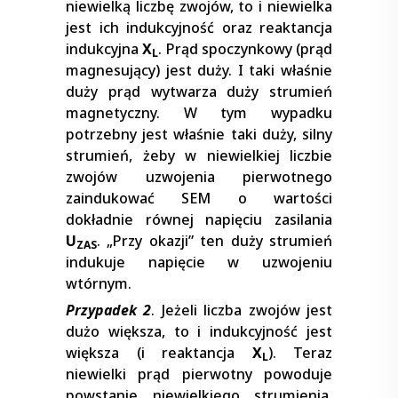
niewielką liczbę zwojów, to i niewielka
jest ich indukcyjność oraz reaktancja
indukcyjna
X
. Prąd spoczynkowy (prąd
L
magnesujący) jest duży. I taki właśnie
duży prąd wytwarza duży strumień
magnetyczny. W tym wypadku
potrzebny jest właśnie taki duży, silny
strumień, żeby w niewielkiej liczbie
zwojów uzwojenia pierwotnego
zaindukować SEM o wartości
dokładnie równej napięciu zasilania
U
. „Przy okazji” ten duży strumień
ZAS
indukuje napięcie w uzwojeniu
wtórnym.
Przypadek 2
. Jeżeli liczba zwojów jest
dużo większa, to i indukcyjność jest
większa (i reaktancja
X
). Teraz
L
niewielki prąd pierwotny powoduje
powstanie niewielkiego strumienia,