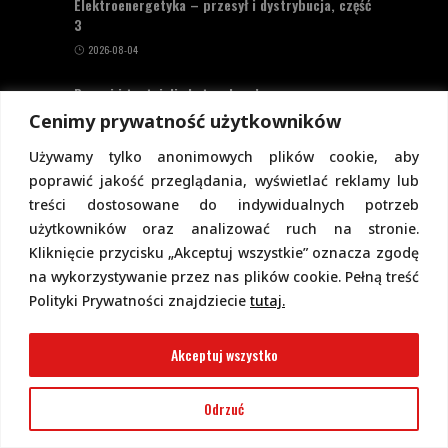
Elektroenergetyka – przesył i dystrybucja, część
3
2026-08-04
Poznaj i testuj diody tunelowe!
Cenimy prywatność użytkowników
2026-08-04
Używamy tylko anonimowych plików cookie, aby
Rezystancja statyczna, przyrostowa i
poprawić jakość przeglądania, wyświetlać reklamy lub
dynamiczna
treści dostosowane do indywidualnych potrzeb
2026-07-16
użytkowników oraz analizować ruch na stronie.
Fotowoltaika: MPP i kontrolery MPPT
Kliknięcie przycisku „Akceptuj wszystkie” oznacza zgodę
na wykorzystywanie przez nas plików cookie. Pełną treść
2026-07-16
Polityki Prywatności znajdziecie
tutaj.
Zasady bezpieczeństwa
Akceptuj wszystko
Uwaga!
Odrzuć
Ani autorzy artykułów, ani wydawca nie
biorą odpowiedzialności za ewentualne