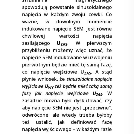
spowodują powstanie sinusoidalnego
napięcia w każdym zwoju cewki. Co
ważne, w dowolnym momencie
indukowane napięcie SEM, jest równe
chwilowej wartości napięcia
zasilającego
U
. W pierwszym
ZAS
przybliżeniu możemy więc uznać, że
napięcie SEM indukowane w uzwojeniu
pierwotnym będzie mieć tę samą fazę,
co napięcie wejściowe
U
. A stąd
ZAS
płynie wniosek, że
sinusoidalne napięcie
wyjściowe
U
też będzie mieć taką samą
WY
fazę jak napięcie wejściowe
U
. W
ZAS
zasadzie można było dyskutować, czy
aby napięcie SEM nie jest „przeciwne”,
odwrócone, ale wtedy trzeba byłoby
też ustalić, jak definiować fazę
napięcia wyjściowego – w każdym razie