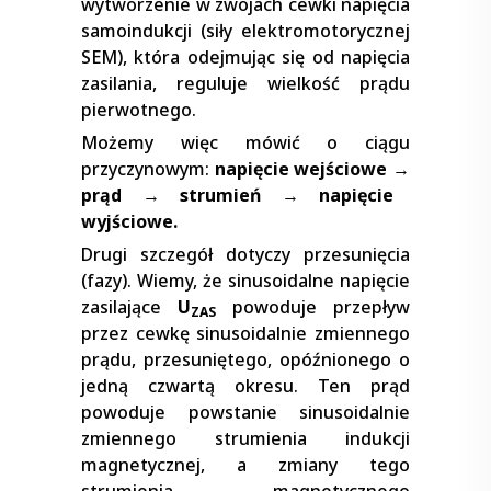
wytworzenie w zwojach cewki napięcia
samoindukcji (siły elektromotorycznej
SEM), która odejmując się od napięcia
zasilania, reguluje wielkość prądu
pierwotnego.
Możemy więc mówić o ciągu
przyczynowym:
napięcie wejściowe
→
prąd
→
strumień
→
napięcie
wyjściowe.
Drugi szczegół dotyczy przesunięcia
(fazy). Wiemy, że sinusoidalne napięcie
zasilające
U
powoduje przepływ
ZAS
przez cewkę sinusoidalnie zmiennego
prądu, przesuniętego, opóźnionego o
jedną czwartą okresu. Ten prąd
powoduje powstanie sinusoidalnie
zmiennego strumienia indukcji
magnetycznej, a zmiany tego
strumienia magnetycznego