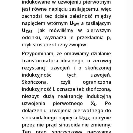
indukowane w uzwojeniu pierwotnym
jest równe napięciu zasilającemu, więc
zachodzi też ścisła zależność między
napięciem wtórnym
U
a zasilającym
WY
U
. Jak mówiliśmy w pierwszym
ZAS
odcinku, wyznacza je przekładnia
p
,
czyli stosunek liczby zwojów.
Przypominam, że omawiamy działanie
transformatora idealnego, o zerowej
rezystancji uzwojeń i o skończonej
indukcyjności tych uzwojeń.
Skończona, czyli ograniczona
indukcyjność L oznacza też skończoną,
niezbyt dużą reaktancję indukcyjną
uzwojenia pierwotnego
X
. Po
L
dołączeniu uzwojenia pierwotnego do
sinusoidalnego napięcia
U
popłynie
ZAS
przez nie prąd sinusoidalnie zmienny.
Ten prąd spoczynkowy nazywamy