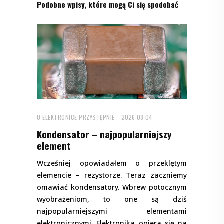
Podobne wpisy, które mogą Ci się spodobać
O ELEKTRONICE PRZYSTĘPNIE
2026-08-04
Kondensator – najpopularniejszy
element
Wcześniej opowiadałem o przeklętym
elemencie – rezystorze. Teraz zaczniemy
omawiać kondensatory. Wbrew potocznym
wyobrażeniom, to one są dziś
najpopularniejszymi elementami
elektronicznymi. Elektronika opiera się na