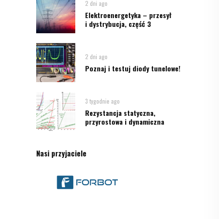
2 dni ago
Elektroenergetyka – przesył
i dystrybucja, część 3
2 dni ago
Poznaj i testuj diody tunelowe!
3 tygodnie ago
Rezystancja statyczna,
przyrostowa i dynamiczna
Nasi przyjaciele