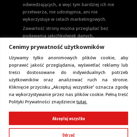
odwiedzających, a więc tym bardziej ich nie
przetwarza, nie udostępnia, ani nie
wykorzystuje w celach marketingowych.
Zawartość strony można przeglądać bez
podawania jakichkolwiek danych,
w szczególności nie jest potrzebne
Cenimy prywatność użytkowników
logowanie. Aktualnie na stronie nie
Używamy tylko anonimowych plików cookie, aby
przewiduje się formularzy kontaktowych
poprawić jakość przeglądania, wyświetlać reklamy lub
ani systemu komentarzy, co wiązałoby się
treści dostosowane do indywidualnych potrzeb
z udostępnianiem i przetwarzaniem
użytkowników oraz analizować ruch na stronie.
danych osobowych.
Kliknięcie przycisku „Akceptuj wszystkie” oznacza zgodę
Pełną politykę prywatności znajdziecie
na wykorzystywanie przez nas plików cookie. Pełną treść
pod tym linkiem.
Polityki Prywatności znajdziecie
tutaj.
Polityka Cookies
Akceptuj wszystko
Odrzuć
2022 Copyright @ Piotr Górecki