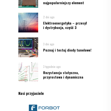
najpopularniejszy element
2 dni ago
Elektroenergetyka – przesył
i dystrybucja, część 3
3 dni ago
Poznaj i testuj diody tunelowe!
3 tygodnie ago
Rezystancja statyczna,
przyrostowa i dynamiczna
Nasi przyjaciele