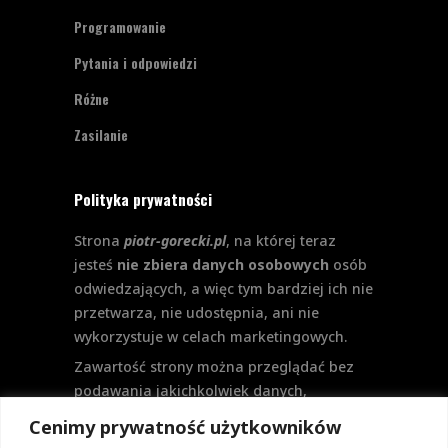
Programowanie
Pytania i odpowiedzi
Różne
Zasilanie
Polityka prywatności
Strona
piotr-gorecki.pl
, na której teraz
jesteś
nie zbiera danych osobowych
osób
odwiedzających, a więc tym bardziej ich nie
przetwarza, nie udostępnia, ani nie
wykorzystuje w celach marketingowych.
Zawartość strony można przeglądać bez
podawania jakichkolwiek danych,
w szczególności nie jest potrzebne
Cenimy prywatność użytkowników
logowanie. Aktualnie na stronie nie