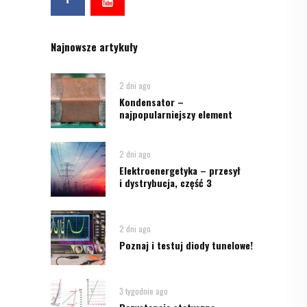
Najnowsze artykuły
2 dni ago
Kondensator –
najpopularniejszy element
2 dni ago
Elektroenergetyka – przesył
i dystrybucja, część 3
2 dni ago
Poznaj i testuj diody tunelowe!
3 tygodnie ago