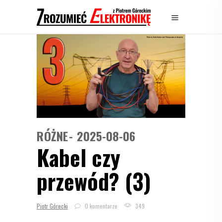
RÓŻNE
2025-08-06
Kabel czy
przewód? (3)
Piotr Górecki
0 komentarze
349