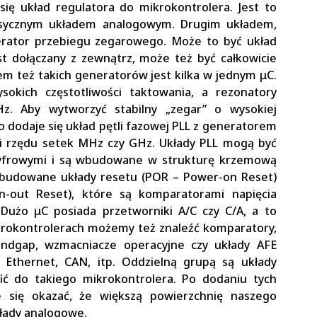
ę układ regulatora do mikrokontrolera. Jest to
klasycznym układem analogowym. Drugim układem,
erator przebiegu zegarowego. Może to być układ
t dołączany z zewnątrz, może też być całkowicie
m też takich generatorów jest kilka w jednym μC.
okich częstotliwości taktowania, a rezonatory
. Aby wytworzyć stabilny „zegar” o wysokiej
 dodaje się układ pętli fazowej PLL z generatorem
i rzędu setek MHz czy GHz. Układy PLL mogą być
cyfrowymi i są wbudowane w strukturę krzemową
 wbudowane układy resetu (POR – Power-on Reset)
n-out Reset), które są komparatorami napięcia
Dużo μC posiada przetworniki A/C czy C/A, a to
krokontrolerach możemy też znaleźć komparatory,
andgap, wzmacniacze operacyjne czy układy AFE
, Ethernet, CAN, itp. Oddzielną grupą są układy
fić do takiego mikrokontrolera. Po dodaniu tych
 się okazać, że większą powierzchnię naszego
łady analogowe.