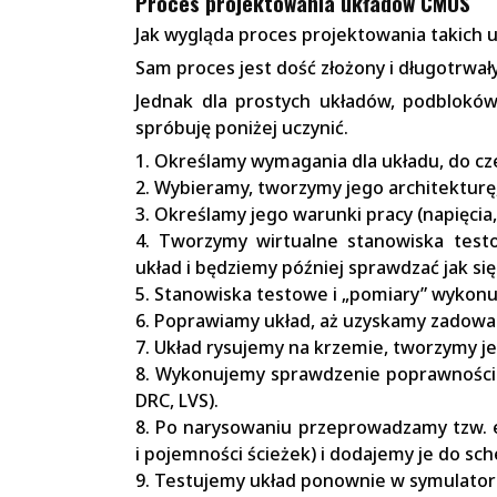
Proces projektowania układów CMOS
Jak wygląda proces projektowania takich 
Sam proces jest dość złożony i długotrwa
Jednak dla prostych układów, podblokó
spróbuję poniżej uczynić.
1. Określamy wymagania dla układu, do cz
2. Wybieramy, tworzymy jego architekturę
3. Określamy jego warunki pracy (napięcia, p
4. Tworzymy wirtualne stanowiska test
układ i będziemy później sprawdzać jak si
5. Stanowiska testowe i „pomiary” wykon
6. Poprawiamy układ, aż uzyskamy zadowal
7. Układ rysujemy na krzemie, tworzymy jeg
8. Wykonujemy sprawdzenie poprawności 
DRC, LVS).
8. Po narysowaniu przeprowadzamy tzw. e
i pojemności ścieżek) i dodajemy je do sc
9. Testujemy układ ponownie w symulator