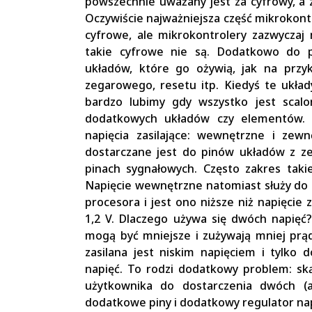
powszechnie uważany jest za cyfrowy, a 
Oczywiście najważniejsza część mikrokont
cyfrowe, ale mikrokontrolery zazwyczaj 
takie cyfrowe nie są. Dodatkowo do 
układów, które go ożywią, jak na przyk
zegarowego, resetu itp. Kiedyś te układ
bardzo lubimy gdy wszystko jest scal
dodatkowych układów czy elementów. 
napięcia zasilające: wewnętrzne i zew
dostarczane jest do pinów układów z ze
pinach sygnałowych. Często zakres takie
Napięcie wewnętrzne natomiast służy do za
procesora i jest ono niższe niż napięcie
1,2 V. Dlaczego używa się dwóch napięć?
mogą być mniejsze i zużywają mniej prąd
zasilana jest niskim napięciem i tylko
napięć. To rodzi dodatkowy problem: ską
użytkownika do dostarczenia dwóch (a
dodatkowe piny i dodatkowy regulator nap