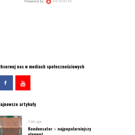
bserwuj nas w mediach społecznościowych
ajnowsze artykuły
3 dni ago
Kondensator – najpopularniejszy
element