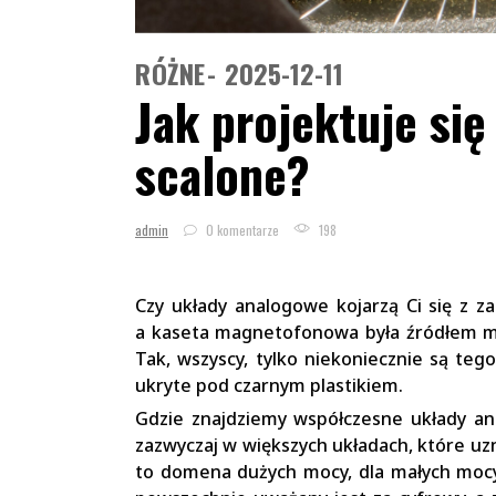
RÓŻNE
2025-12-11
Jak projektuje si
scalone?
admin
0 komentarze
198
Czy układy analogowe kojarzą Ci się z za
a kaseta magnetofonowa była źródłem muz
Tak, wszyscy, tylko niekoniecznie są teg
ukryte pod czarnym plastikiem.
Gdzie znajdziemy współczesne układy an
zazwyczaj w większych układach, które u
to domena dużych mocy, dla małych mocy