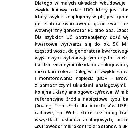
Dlatego w małych układach wbudowuje si
zwykle liniowy układ LDO, który jest 
który zwykle znajdujemy w μC, jest gen
generatora kwarcowego, gdzie kwarc jes
wewnętrzny generator RC albo oba. Czase
Dla szybkich μC potrzebujemy dość wys
kwarcowe wytwarza się do ok. 50 MHz
częstotliwości, do generatora kwarcowego
wyjściowym wytwarzającym częstotliwośc
bardzo złożonymi układami analogowo-
mikrokontrolera. Dalej, w μC zwykle są
i monitorowania napięcia (BOR – Brow
z pomocniczymi układami analogowymi. 
kolejne układy analogowo-cyfrowe. W mi
referencyjne źródła napięciowe typu b
(Analog Front-End) dla interfejsów USB
radiowe, np. Wi-Fi, które też mogą tra
wszystkich układów analogowych, może
„cyfrowego” mikrokontrolera stanowią uk