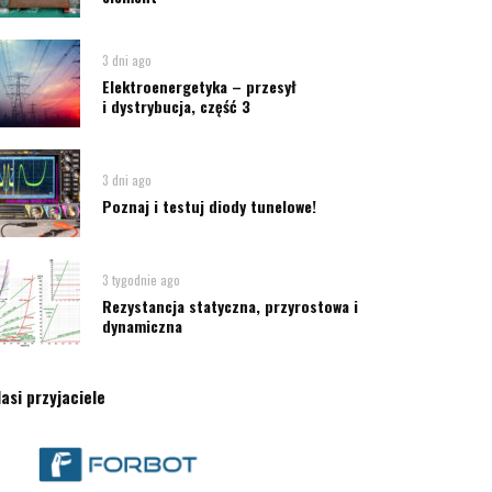
3 dni ago
Elektroenergetyka – przesył
i dystrybucja, część 3
3 dni ago
Poznaj i testuj diody tunelowe!
3 tygodnie ago
Rezystancja statyczna, przyrostowa i
dynamiczna
asi przyjaciele