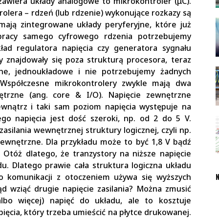
zawiera układy analogowe to mikrokontroler (μC).
rolera – rdzeń (lub rdzenie) wykonujące rozkazy są
mają zintegrowane układy peryferyjne, które już
pracy samego cyfrowego rdzenia potrzebujemy
ład regulatora napięcia czy generatora sygnału
y znajdowały się poza strukturą procesora, teraz
one, jednoukładowe i nie potrzebujemy żadnych
Współczesne mikrokontrolery zwykle mają dwa
nętrzne (ang. core & I/O). Napięcie zewnętrzne
wnątrz i taki sam poziom napięcia występuje na
go napięcia jest dość szeroki, np. od 2 do 5 V.
silania wewnętrznej struktury logicznej, czyli np.
 zewnętrzne. Dla przykładu może to być 1,8 V bądź
 Otóż dlatego, że tranzystory na niższe napięcie
u. Dlatego prawie cała struktura logiczna układu
N
 do komunikacji z otoczeniem używa się wyższych
d wziąć drugie napięcie zasilania? Można zmusić
lbo więcej) napięć do układu, ale to kosztuje
ięcia, który trzeba umieścić na płytce drukowanej.