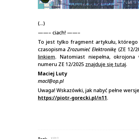
(…)
——– ciach! ——–
To jest tylko fragment artykułu, któreg
czasopisma
Zrozumieć Elektronikę
(ZE 12/2
linkiem
. Natomiast niepełna, okrojona 
numeru ZE 12/2025
znajduje się tutaj
.
Maciej Luty
macl@op.pl
Uwaga! Wskazówki, jak nabyć pełne wersje
https://piotr-gorecki.pl/n11
.
Tagi:
X017