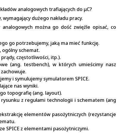
układów analogowych trafiających do μC?
ły, wymagający dużego nakładu pracy.
w analogowych można go dość zwięźle opisać, co
ego go potrzebujemy, jaką ma mieć funkcję.
, ogólny schemat.
rądy, częstotliwości, itp.).
owe (ang. testbench), w których umieścimy nasz
ę zachowuje.
ujemy i symulujemy symulatorem SPICE.
ające nas wyniki.
o topografię (ang. layout).
rysunku z regułami technologii i schematem (ang
kstrakcję elementów pasożytniczych (rezystancje
hematu.
ze SPICE z elementami pasożytniczymi.