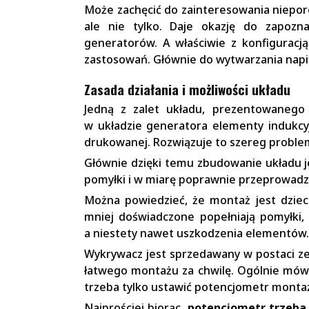
Może zachęcić do zainteresowania niepor
ale nie tylko. Daje okazję do zapozna
generatorów. A właściwie z konfiguracją
zastosowań. Głównie do wytwarzania napię
Zasada działania i możliwości układu
Jedną z zalet układu, prezentowaneg
w układzie generatora elementy indukcyj
drukowanej. Rozwiązuje to szereg proble
Głównie dzięki temu zbudowanie układu je
pomyłki i w miarę poprawnie przeprowadzi
Można powiedzieć, że montaż jest dzieci
mniej doświadczone popełniają pomyłki, 
a niestety nawet uszkodzenia elementów.
Wykrywacz jest sprzedawany w postaci z
łatwego montażu za chwilę. Ogólnie mówi
trzeba tylko ustawić potencjometr monta
Najprościej biorąc,
potencjometr trzeba 