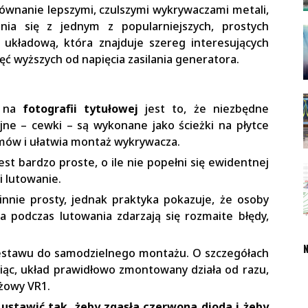
ównanie lepszymi, czulszymi wykrywaczami metali,
nia się z jednym z popularniejszych, prostych
 układową, która znajduje szereg interesujących
ć wyższych od napięcia zasilania generatora.
o na
fotografii tytułowej
jest to, że niezbędne
ne – cewki – są wykonane jako ścieżki na płytce
mów i ułatwia montaż wykrywacza.
st bardzo proste, o ile nie popełni się ewidentnej
 lutowanie.
nnie prosty, jednak praktyka pokazuje, że osoby
a podczas lutowania zdarzają się rozmaite błędy,
N
estawu do samodzielnego montażu. O szczegółach
ąc, układ prawidłowo zmontowany działa od razu,
żowy VR1.
ustawić tak, żeby zgasła czerwona dioda
i
żeby