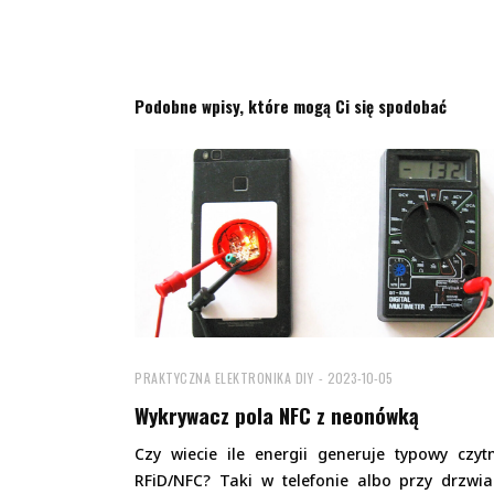
Podobne wpisy, które mogą Ci się spodobać
PRAKTYCZNA ELEKTRONIKA DIY
2023-10-05
Wykrywacz pola NFC z neonówką
Czy wiecie ile energii generuje typowy czyt
RFiD/NFC? Taki w telefonie albo przy drzwi