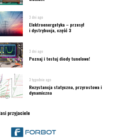
3 dni ago
Elektroenergetyka – przesył
i dystrybucja, część 3
3 dni ago
Poznaj i testuj diody tunelowe!
3 tygodnie ago
Rezystancja statyczna, przyrostowa i
dynamiczna
asi przyjaciele