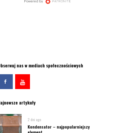
bserwuj nas w mediach społecznościowych
ajnowsze artykuły
2 dni ago
Kondensator – najpopularniejszy
element