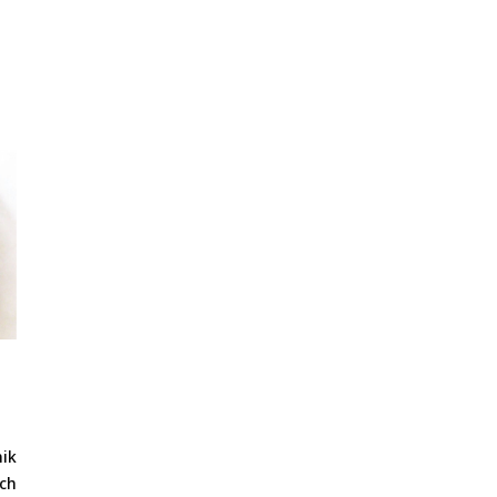
nik
ach