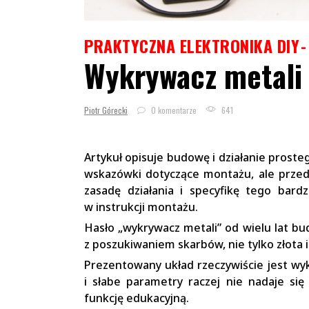
PRAKTYCZNA ELEKTRONIKA DIY
Wykrywacz metali
Piotr Górecki
0 komentarze
641
Artykuł opisuje budowę i działanie prost
wskazówki dotyczące montażu, ale przed
zasadę działania i specyfikę tego bard
w instrukcji montażu.
Hasło „wykrywacz metali” od wielu lat bu
z poszukiwaniem skarbów, nie tylko złota i
Prezentowany układ rzeczywiście jest wy
i słabe parametry raczej nie nadaje si
funkcję edukacyjną.