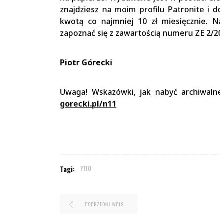
znajdziesz
na moim profilu Patronite
i d
kwotą co najmniej 10 zł miesięcznie. N
zapoznać się z zawartością numeru ZE 2/
Piotr Górecki
Uwaga! Wskazówki, jak nabyć archiwaln
gorecki.pl/n11
Tagi:
Y110
POPRZEDNI WPIS