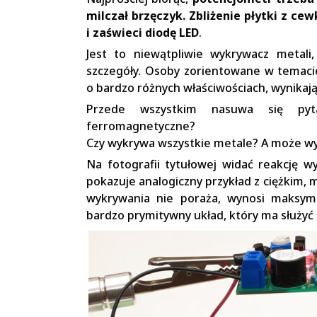
milczał brzęczyk. Zbliżenie płytki
z
cewk
i
zaświeci diodę LED
.
Jest to niewątpliwie wykrywacz metali
szczegóły. Osoby zorientowane w temacie
o bardzo różnych właściwościach, wynikając
Przede wszystkim nasuwa się pyt
ferromagnetyczne?
Czy wykrywa wszystkie metale? A może wy
Na fotografii tytułowej widać reakcję 
pokazuje analogiczny przykład z ciężkim,
wykrywania nie poraża, wynosi maksyma
bardzo prymitywny układ, który ma służyć 