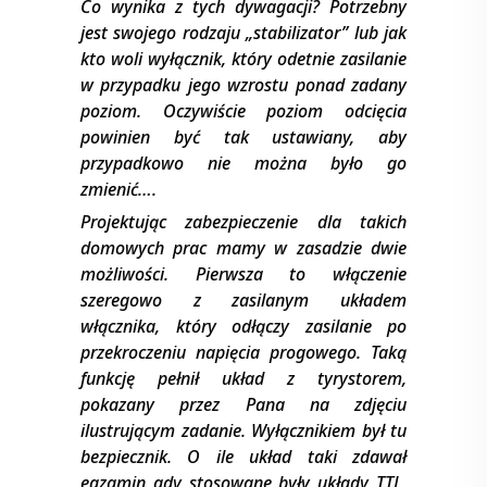
Co wynika z tych dywagacji? Potrzebny
jest swojego rodzaju „stabilizator’’ lub jak
kto woli wyłącznik, który odetnie zasilanie
w przypadku jego wzrostu ponad zadany
poziom. Oczywiście poziom odcięcia
powinien być tak ustawiany, aby
przypadkowo nie można było go
zmienić….
Projektując zabezpieczenie dla takich
domowych prac mamy w zasadzie dwie
możliwości. Pierwsza to włączenie
szeregowo z zasilanym układem
włącznika, który odłączy zasilanie po
przekroczeniu napięcia progowego. Taką
funkcję pełnił układ z tyrystorem,
pokazany przez Pana na zdjęciu
ilustrującym zadanie. Wyłącznikiem był tu
bezpiecznik. O ile układ taki zdawał
egzamin gdy stosowane były układy TTL,