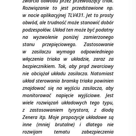
zwarcia obwodu przez przewodzący triak.
Rozwiązanie to jest przedstawione np.
w nocie aplikacyjnej TLV431. Jet to prosty
obwód, ale trudność może stanowić dobór
podzespołów. Układ ten może być podatny
na wyzwolenie poniżej zamierzonego
stanu przepięciowego. Zastosowanie
w zasilaczu wymaga odpowiedniego
włączenia triaka w układzie, zaraz za
bezpiecznikiem. Tak, aby prąd zwarciowy
nie obciążał układu zasilacza. Natomiast
układ sterowania bramką triaka powinien
znajdować się na wyjściu zasilacza, aby
monitorować napięcie wyjściowe. Jest
wiele rozwiązań układowych tego typu,
z zastosowaniem tyrystora, z diodą
Zenera itp. Moje propozycje układowe są
inne (mniej brutalne) i dlatego nie
rozwijam tematu zabezpieczenia