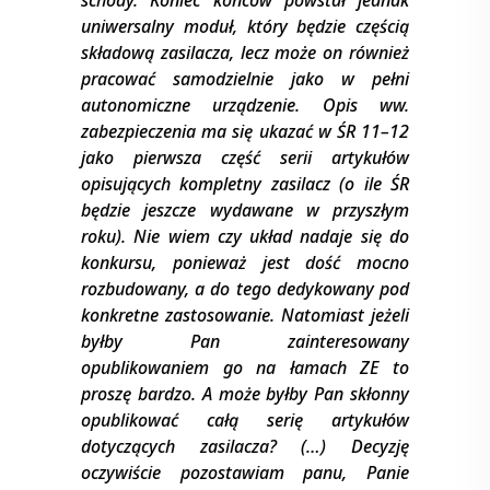
schody. Koniec końców powstał jednak
uniwersalny moduł, który będzie częścią
składową zasilacza, lecz może on również
pracować samodzielnie jako w pełni
autonomiczne urządzenie. Opis ww.
zabezpieczenia ma się ukazać w ŚR 11–12
jako pierwsza część serii artykułów
opisujących kompletny zasilacz (o ile ŚR
będzie jeszcze wydawane w przyszłym
roku). Nie wiem czy układ nadaje się do
konkursu, ponieważ jest dość mocno
rozbudowany, a do tego dedykowany pod
konkretne zastosowanie. Natomiast jeżeli
byłby Pan zainteresowany
opublikowaniem go na łamach ZE to
proszę bardzo. A może byłby Pan skłonny
opublikować całą serię artykułów
dotyczących zasilacza? (…) Decyzję
oczywiście pozostawiam panu, Panie