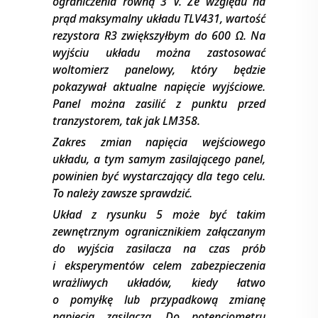
ograniczenia równą 3 V. Ze względu na
prąd maksymalny układu TLV431, wartość
rezystora R3 zwiększyłbym do 600 Ω. Na
wyjściu układu można zastosować
woltomierz panelowy, który będzie
pokazywał aktualne napięcie wyjściowe.
Panel można zasilić z punktu przed
tranzystorem, tak jak LM358.
Zakres zmian napięcia wejściowego
układu, a tym samym zasilającego panel,
powinien być wystarczający dla tego celu.
To należy zawsze sprawdzić.
Układ z rysunku 5 może być takim
zewnętrznym ogranicznikiem załączanym
do wyjścia zasilacza na czas prób
i eksperymentów celem zabezpieczenia
wrażliwych układów, kiedy łatwo
o pomyłkę lub przypadkową zmianę
napięcia zasilacza. Do potencjometru