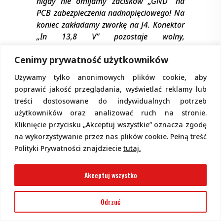
nigdy nie omijamy zacisków „GND” na
PCB zabezpieczenia nadnapięciowego! Na
koniec zakładamy zworkę na J4. Konektor
„In 13,8 V” pozostaje wolny,
niepodłączony.
Cenimy prywatność użytkowników
Opis układu
.
Rysunek 6
przedstawia
schemat ideowy w pełni autonomicznego
Używamy tylko anonimowych plików cookie, aby
modułu zabezpieczenia nadnapięciowego
poprawić jakość przeglądania, wyświetlać reklamy lub
zintegrowanego z Soft startem.
treści dostosowane do indywidualnych potrzeb
użytkowników oraz analizować ruch na stronie.
Kliknięcie przycisku „Akceptuj wszystkie” oznacza zgodę
na wykorzystywanie przez nas plików cookie. Pełną treść
Polityki Prywatności znajdziecie
tutaj.
Akceptuj wszystko
Odrzuć
Rysunek 6