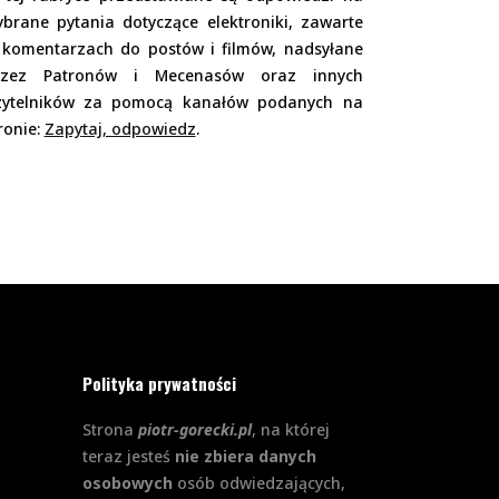
brane pytania dotyczące elektroniki, zawarte
 komentarzach do postów i filmów, nadsyłane
rzez Patronów i Mecenasów oraz innych
zytelników za pomocą kanałów podanych na
ronie:
Zapytaj, odpowiedz
.
Polityka prywatności
Strona
piotr-gorecki.pl
, na której
teraz jesteś
nie zbiera danych
osobowych
osób odwiedzających,