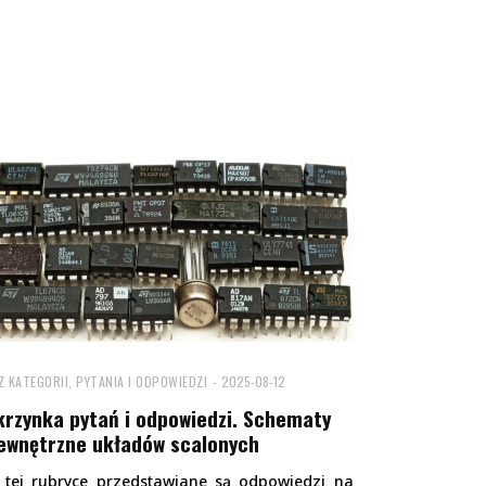
Z KATEGORII
,
PYTANIA I ODPOWIEDZI
2025-08-12
krzynka pytań i odpowiedzi. Schematy
ewnętrzne układów scalonych
 tej rubryce przedstawiane są odpowiedzi na