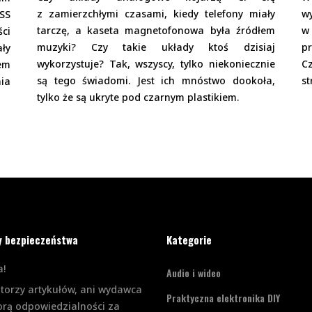
z zamierzchłymi czasami, kiedy telefony miały
wy
SS
tarczę, a kaseta magnetofonowa była źródłem
w
ci
muzyki? Czy takie układy ktoś dzisiaj
p
ały
wykorzystuje? Tak, wszyscy, tylko niekoniecznie
C
em
są tego świadomi. Jest ich mnóstwo dookoła,
st
ia
tylko że są ukryte pod czarnym plastikiem.
y bezpieczeństwa
Kategorie
!
Audio i wideo
utorzy artykułów, ani wydawca
Praktyczna elektronika DIY
orą odpowiedzialności za