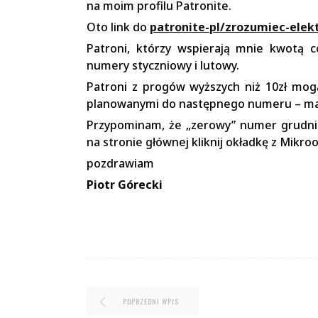
na moim profilu Patronite.
Oto link do
patronite-pl/zrozumiec-elek
Patroni, którzy wspierają mnie kwotą c
numery styczniowy i lutowy.
Patroni z progów wyższych niż 10zł mog
planowanymi do następnego numeru – m
Przypominam, że „zerowy” numer grudniow
na stronie głównej kliknij okładkę z Mik
pozdrawiam
Piotr Górecki
POPRZEDNI WPIS