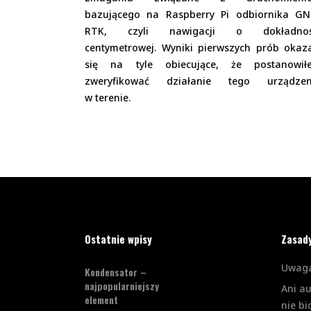
bazującego na Raspberry Pi odbiornika GN
RTK, czyli nawigacji o dokładnoś
centymetrowej. Wyniki pierwszych prób okaz
się na tyle obiecujące, że postanowił
zweryfikować działanie tego urządzen
w terenie.
Ostatnie wpisy
Zasad
Uwaga
Kondensator –
najpopularniejszy
Ani a
element
nie bi