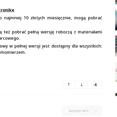
tronike
o najmniej 10 złotych miesięcznie, mogą pobrać
ą też pobrać pełną wersję roboczą z materiałami
arcowego.
y w pełnej wersji jest dostępny dla wszystkich:
roomomierzem.
-4
N
NASTĘPNY WPIS