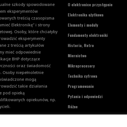
O elektronice przystępnie
ualne szkody spowodowane
iem eksperymentów
Elektronika użytkowa
rowanych treścią czasopisma
Elementy i moduły
mieć Elektronikę” i strony
etowej. Osoby, które chciałyby
Fundamenty elektroniki
rowadzić eksperymenty
Historia, Retro
ne z treścią artykułów
ny mieć odpowiednie
Miernictwo
ikacje BHP dotyczące
Mikroprocesory
ryczności oraz świadomość
. Osoby niepełnoletnie
Technika cyfrowa
doświadczone mogą
Programowanie
owadzić takie działania
e pod opieką
Pytania i odpowiedzi
lifikowanych opiekunów, np.
Różne
cieli.
Zasilanie