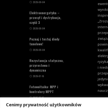
2026-08-04
ewent
wynik
Elektroenergetyka –
inspi
przesył i dystrybucja,
„Zrozu
część 3
intern
2026-08-04
przep
związa
Poznaj i testuj diody
tunelowe!
powin
kwalif
2026-08-04
elekt
Rezystancja statyczna,
ryzyka
przyrostowa i
i nie
dynamiczna
przepr
2026-07-16
jedyni
wykwa
Fotowoltaika: MPP i
nauczy
kontrolery MPPT
2026-07-16
Cenimy prywatność użytkowników