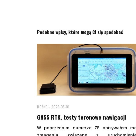
Podobne wpisy, które mogą Ci się spodobać
RÓŻNE
2026-05-01
GNSS RTK, testy terenowe nawigacji
W poprzednim numerze ZE opisywałem mo
zmagania związane z uruchomieni