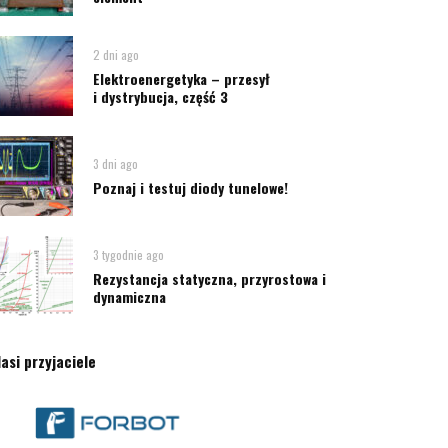
2 dni ago
Elektroenergetyka – przesył
i dystrybucja, część 3
3 dni ago
Poznaj i testuj diody tunelowe!
3 tygodnie ago
Rezystancja statyczna, przyrostowa i
dynamiczna
asi przyjaciele