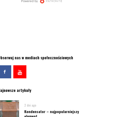
bserwuj nas w mediach społecznościowych
ajnowsze artykuły
2 dni ago
Kondensator – najpopularniejszy
element