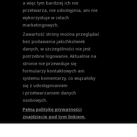
a więc tym bardziej ich nie
przetwarza, nie udostępnia, ani nie
wykorzystuje w celach
marketingowych.
Zawartość strony można przeglądać
bez podawania jakichkolwiek
danych, w szczególności nie jest
potrzebne logowanie. Aktualnie na
stronie nie przewiduje się
formularzy kontaktowych ani
systemu komentarzy, co wiązałoby
się z udostępnianiem
i przetwarzaniem danych
osobowych.
Pełną politykę prywatności
znajdziecie pod tym linkiem.
Polityka Cookies