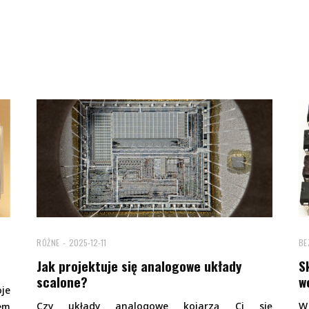
RÓŻNE
2025-12-11
BE
Jak projektuje się analogowe układy
S
scalone?
w
je
Czy układy analogowe kojarzą Ci się
W
em