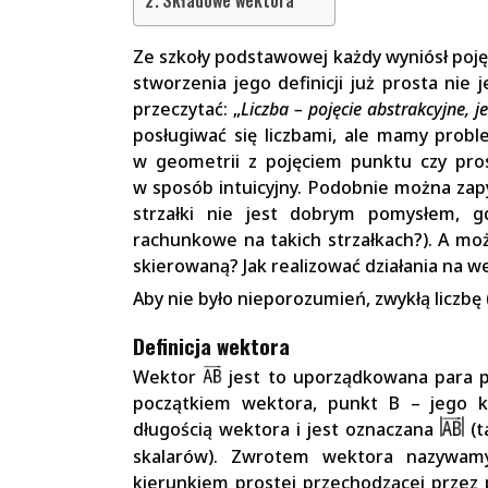
Składowe wektora
Ze szkoły podstawowej każdy wyniósł pojęci
stworzenia jego definicji już prosta nie
przeczytać: „
Liczba – pojęcie abstrakcyjne,
posługiwać się liczbami, ale mamy proble
w geometrii z pojęciem punktu czy pro
w sposób intuicyjny. Podobnie można zap
strzałki nie jest dobrym pomysłem, g
rachunkowe na takich strzałkach?). A moż
skierowaną? Jak realizować działania na 
Aby nie było nieporozumień, zwykłą liczb
Definicja wektora
Wektor
jest to uporządkowana para p
początkiem wektora, punkt B – jego 
długością wektora i jest oznaczana
(t
skalarów). Zwrotem wektora nazywamy
kierunkiem prostej przechodzącej przez 