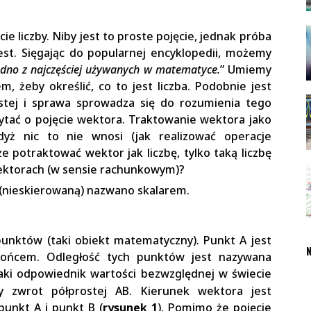
e liczby. Niby jest to proste pojęcie, jednak próba
 jest. Sięgając do popularnej encyklopedii, możemy
 jedno z najczęściej używanych w matematyce.
” Umiemy
m, żeby określić, co to jest liczba. Podobnie jest
stej i sprawa sprowadza się do rozumienia tego
ytać o pojęcie wektora. Traktowanie wektora jako
dyż nic to nie wnosi (jak realizować operacje
e potraktować wektor jak liczbę, tylko taką liczbę
wektorach (w sensie rachunkowym)?
ę (nieskierowaną) nazwano skalarem.
unktów (taki obiekt matematyczny). Punkt A jest
N
końcem. Odległość tych punktów jest nazywana
aki odpowiednik wartości bezwzględnej w świecie
 zwrot półprostej AB. Kierunek wektora jest
punkt A i punkt B (
rysunek 1
). Pomimo że pojęcie