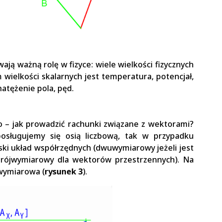
ją ważną rolę w fizyce: wiele wielkości fizycznych
ielkości skalarnych jest temperatura, potencjał,
atężenie pola, pęd.
 – jak prowadzić rachunki związane z wektorami?
posługujemy się osią liczbową, tak w przypadku
ki układ współrzędnych (dwuwymiarowy jeżeli jest
trójwymiarowy dla wektorów przestrzennych). Na
wymiarowa (
rysunek 3
).