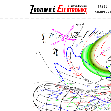
NASZE
CZASOPISM