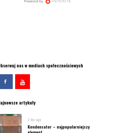
bserwuj nas w mediach społecznościowych
ajnowsze artykuły
2 dni ago
Kondensator – najpopularniejszy
element