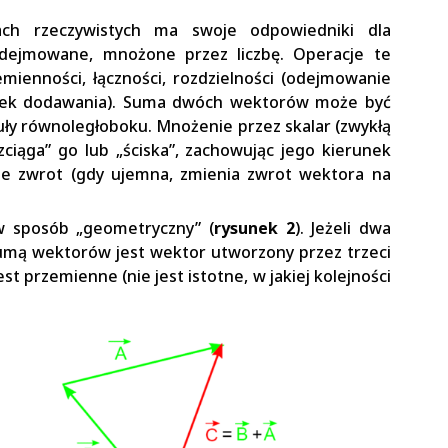
bach rzeczywistych ma swoje odpowiedniki dla
ejmowane, mnożone przez liczbę. Operacje te
mienności, łączności, rozdzielności (odejmowanie
adek dodawania). Suma dwóch wektorów może być
ły równoległoboku. Mnożenie przez skalar (zwykłą
ozciąga” go lub „ściska”, zachowując jego kierunek
wuje zwrot (gdy ujemna, zmienia zwrot wektora na
w sposób „geometryczny” (
rysunek 2
). Jeżeli dwa
sumą wektorów jest wektor utworzony przez trzeci
t przemienne (nie jest istotne, w jakiej kolejności