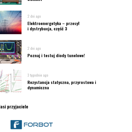
2 dni ago
Elektroenergetyka – przesył
i dystrybucja, część 3
2 dni ago
Poznaj i testuj diody tunelowe!
3 tygodnie ago
Rezystancja statyczna, przyrostowa i
dynamiczna
asi przyjaciele