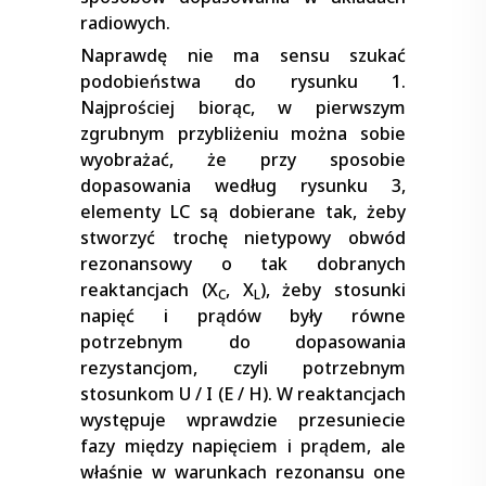
radiowych.
Naprawdę nie ma sensu szukać
podobieństwa do rysunku 1.
Najprościej biorąc, w pierwszym
zgrubnym przybliżeniu można sobie
wyobrażać, że przy sposobie
dopasowania według rysunku 3,
elementy LC są dobierane tak, żeby
stworzyć trochę nietypowy obwód
rezonansowy o tak dobranych
reaktancjach (X
, X
), żeby stosunki
C
L
napięć i prądów były równe
potrzebnym do dopasowania
rezystancjom, czyli potrzebnym
stosunkom U / I (E / H). W reaktancjach
występuje wprawdzie przesuniecie
fazy między napięciem i prądem, ale
właśnie w warunkach rezonansu one