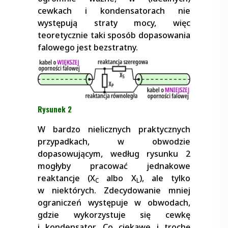
cewkach i kondensatorach nie
występują straty mocy, więc
teoretycznie taki sposób dopasowania
falowego jest bezstratny.
Rysunek 2
W bardzo nielicznych praktycznych
przypadkach, w obwodzie
dopasowującym, według rysunku 2
mogłyby pracować jednakowe
reaktancje (X
albo X
), ale tylko
C
L
w niektórych. Zdecydowanie mniej
ograniczeń występuje w obwodach,
gdzie wykorzystuje się cewkę
i kondensator. Co ciekawe i trochę