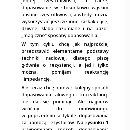
jednej częstotliwości, a raczej
dopasowanie w stosunkowo wąskim
paśmie częstotliwości, a wtedy można
wykorzystać jeszcze inne zaskakujące,
dziwne, słabo rozumiane i na pozór
„magiczne” sposoby dopasowania.
W tym cyklu chcę jak najprościej
przedstawić elementarne podstawy
techniki radiowej, dlatego piszę
głównie o rezystancji, a jeśli tylko
można, pomijam reaktancję
i impedancję.
Ale teraz chcę omówić kolejny sposób
dopasowania falowego i tu reaktancji
nie da się pominąć. Ale najpierw
wróćmy do omówionego
w poprzednim artykule dopasowania
za pomocą rezystorów. Na
rysunku 1
przypominam sposób dopasowania