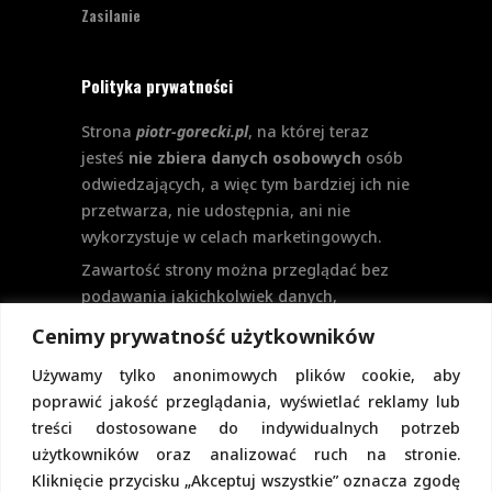
Zasilanie
Polityka prywatności
Strona
piotr-gorecki.pl
, na której teraz
jesteś
nie zbiera danych osobowych
osób
odwiedzających, a więc tym bardziej ich nie
przetwarza, nie udostępnia, ani nie
wykorzystuje w celach marketingowych.
Zawartość strony można przeglądać bez
podawania jakichkolwiek danych,
w szczególności nie jest potrzebne
Cenimy prywatność użytkowników
logowanie. Aktualnie na stronie nie
Używamy tylko anonimowych plików cookie, aby
przewiduje się formularzy kontaktowych
poprawić jakość przeglądania, wyświetlać reklamy lub
ani systemu komentarzy, co wiązałoby się
treści dostosowane do indywidualnych potrzeb
z udostępnianiem i przetwarzaniem
użytkowników oraz analizować ruch na stronie.
danych osobowych.
Kliknięcie przycisku „Akceptuj wszystkie” oznacza zgodę
Pełną politykę prywatności znajdziecie