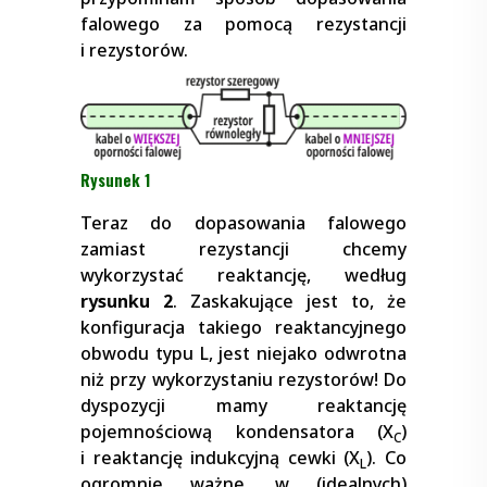
falowego za pomocą rezystancji
i rezystorów.
Rysunek 1
Teraz do dopasowania falowego
zamiast rezystancji chcemy
wykorzystać reaktancję, według
rysunku 2
. Zaskakujące jest to, że
konfiguracja takiego reaktancyjnego
obwodu typu L, jest niejako odwrotna
niż przy wykorzystaniu rezystorów! Do
dyspozycji mamy reaktancję
pojemnościową kondensatora (X
)
C
i reaktancję indukcyjną cewki (X
). Co
L
ogromnie ważne, w (idealnych)