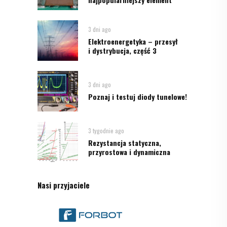
3 dni ago
Elektroenergetyka – przesył
i dystrybucja, część 3
3 dni ago
Poznaj i testuj diody tunelowe!
3 tygodnie ago
Rezystancja statyczna,
przyrostowa i dynamiczna
Nasi przyjaciele