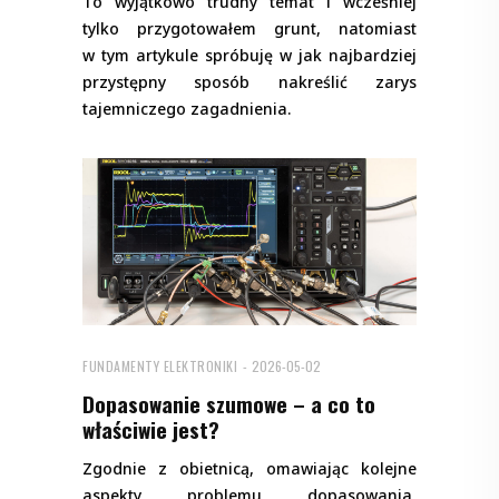
To wyjątkowo trudny temat i wcześniej
tylko przygotowałem grunt, natomiast
w tym artykule spróbuję w jak najbardziej
przystępny sposób nakreślić zarys
tajemniczego zagadnienia.
FUNDAMENTY ELEKTRONIKI
2026-05-02
Dopasowanie szumowe – a co to
właściwie jest?
Zgodnie z obietnicą, omawiając kolejne
aspekty problemu dopasowania,