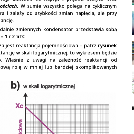
ościach.
W sumie wszystko polega na cyklicznym
 i zależy od szybkości zmian napięcia, ale przy
ancję.
idalnie zmiennych kondensator przedstawia sobą
= 1 / 2 πfC
sza jest reaktancja pojemnościowa – patrz
rysunek
aktancję w skali logarytmicznej, to wykresem będzie
b
. Właśnie z uwagi na zależność reaktancji od
czową rolę w mniej lub bardziej skomplikowanych
N