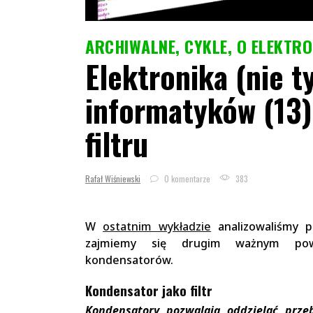
ARCHIWALNE
,
CYKLE
,
O ELEKTRO
Elektronika (nie t
informatyków (13)
filtru
Rafał Wiśniewski
0 komentarze
383
W
ostatnim wykładzie
analizowaliśmy p
zajmiemy się drugim ważnym pow
kondensatorów.
Kondensator jako filtr
Kondensatory pozwalają oddzielać prze