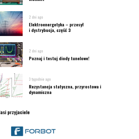
2 dni ago
Elektroenergetyka – przesył
i dystrybucja, część 3
2 dni ago
Poznaj i testuj diody tunelowe!
3 tygodnie ago
Rezystancja statyczna, przyrostowa i
dynamiczna
asi przyjaciele