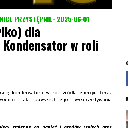
NICE PRZYSTĘPNIE
2025-06-01
ylko) dla
 Kondensator w roli
O
racę kondensatora w roli źródła energii. Teraz
N
odem tak powszechnego wykorzystywania
biegi zmienne od napięć i prądów stałych oraz