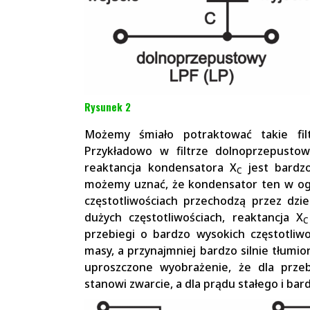
Rysunek 2
Możemy śmiało potraktować takie fil
Przykładowo w filtrze dolnoprzepustow
reaktancja kondensatora X
jest bardzo
C
możemy uznać, że kondensator ten w ogó
częstotliwościach przechodzą przez dziel
dużych częstotliwościach, reaktancja X
C
przebiegi o bardzo wysokich częstotliwo
masy, a przynajmniej bardzo silnie tłumi
uproszczone wyobrażenie, że dla prze
stanowi zwarcie, a dla prądu stałego i bar