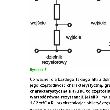
Rysunek 3
Co ważne, dla każdego takiego filtru do
jego częstotliwość charakterystyczną, g
charakterystyczna filtru RC to częstot
wartość równą rezystancji
. Jeżeli X
ma s
C
1 / 2 πfC = R
i przekształcając obliczyć czę