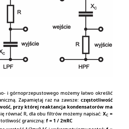
lno- i górnoprzepustowego możemy łatwo określić
raniczną. Zapamiętaj raz na zawsze:
częstotliwość
liwość, przy której reaktancja kondensatorów ma
ię równać R, dla obu filtrów możemy napisać:
X
=
C
stotliwość graniczną:
f = 1 / 2πRC