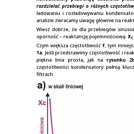
rozdzielać przebiegi o różnych częstotliw
ładowaniu i rozładowywaniu kondensatora
analizie zwracamy uwagę głównie na reakt
Wiesz dobrze, że dla przebiegów sinuso
oporność – reaktancję pojemnościową:
X
C
Czym większa częstotliwość
f
, tym mniej
1a
. Jeśli przedstawimy częstotliwość i re
piękna linia prosta, jak na
rysunku 2
częstotliwości kondensatory pełnią klu
filtrach.