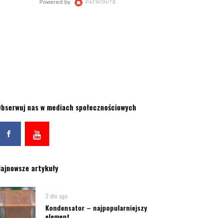
bserwuj nas w mediach społecznościowych
ajnowsze artykuły
2 dni ago
Kondensator – najpopularniejszy
element