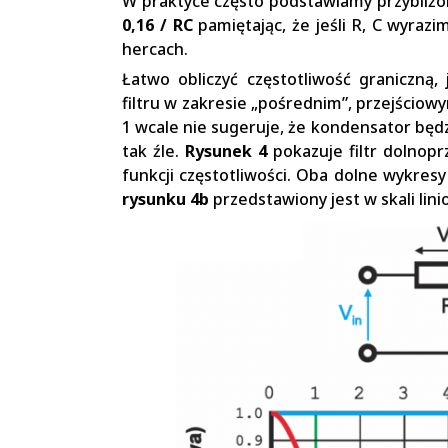
W praktyce często podstawiamy przybliżo
0,16 / RC
pamiętając, że jeśli R, C wyrazi
hercach.
Łatwo obliczyć częstotliwość graniczną,
filtru w zakresie „pośrednim”, przejściowy
1 wcale nie sugeruje, że kondensator będzi
tak źle.
Rysunek 4
pokazuje filtr dolnop
funkcji częstotliwości. Oba dolne wykres
rysunku 4b
przedstawiony jest w skali lini