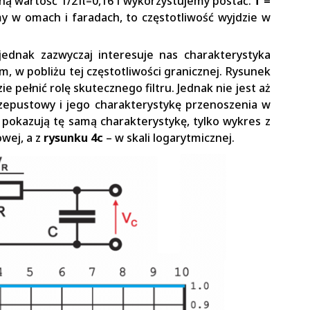
ną wartość 1/2π=0,16 i wykorzystujemy postać:
f =
my w omach i faradach, to częstotliwość wyjdzie w
 jednak zazwyczaj interesuje nas charakterystyka
m, w pobliżu tej częstotliwości granicznej. Rysunek
e pełnić rolę skutecznego filtru. Jednak nie jest aż
rzepustowy i jego charakterystykę przenoszenia w
y pokazują tę samą charakterystykę, tylko wykres z
owej, a z
rysunku 4c
– w skali logarytmicznej.