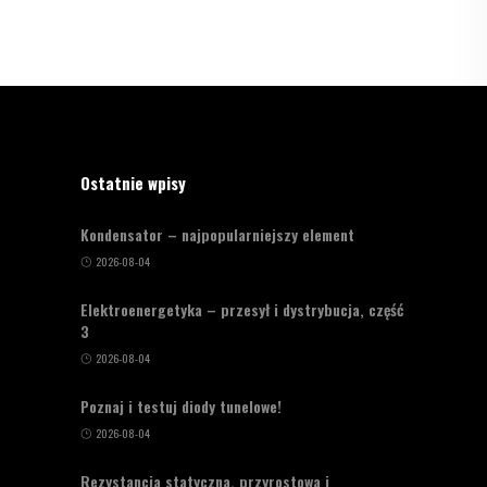
Ostatnie wpisy
Kondensator – najpopularniejszy element
2026-08-04
Elektroenergetyka – przesył i dystrybucja, część
3
2026-08-04
Poznaj i testuj diody tunelowe!
2026-08-04
Rezystancja statyczna, przyrostowa i