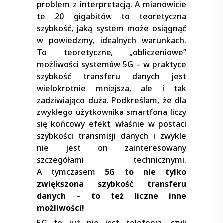
problem z interpretacją. A mianowicie
te 20 gigabitów to teoretyczna
szybkość, jaką system może osiągnąć
w powiedzmy, idealnych warunkach.
To teoretyczne, „obliczeniowe”
możliwości systemów 5G – w praktyce
szybkość transferu danych jest
wielokrotnie mniejsza, ale i tak
zadziwiająco duża. Podkreślam, że dla
zwykłego użytkownika smartfona liczy
się końcowy efekt, właśnie w postaci
szybkości transmisji danych i zwykle
nie jest on zainteresowany
szczegółami technicznymi.
A tymczasem
5G to nie tylko
zwiększona szybkość transferu
danych – to też liczne inne
możliwości!
5G to już nie jest telefonia, czyli