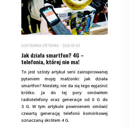
ELEKTRONIKA UŻYTKOWA
2026-05-02
Jak działa smartfon? 4G –
telefonia, której nie ma!
To jest szósty artykuł serii zainspirowanej
pytaniem mojej małżonki: jak działa
smartfon? Niestety, nie da się tego wyjaśnić
krótko. Ja do tej pory omówiłem
radiotelefony oraz generacje od 0 G do
3 G. W tym artykule powinienem omówić
czwartą generację telefonii komórkowej
oznaczaną skrótem 4 G.