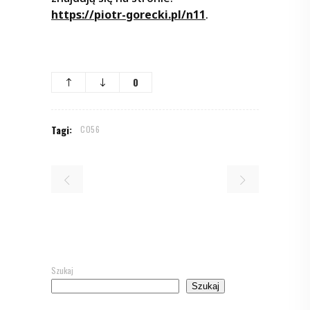
https://piotr-gorecki.pl/n11
.
0
Tagi:
C056
Szukaj
Szukaj