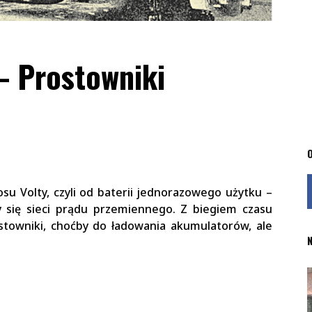
 – Prostowniki
O
tosu Volty, czyli od baterii jednorazowego użytku –
y się sieci prądu przemiennego. Z biegiem czasu
stowniki, choćby do ładowania akumulatorów, ale
N