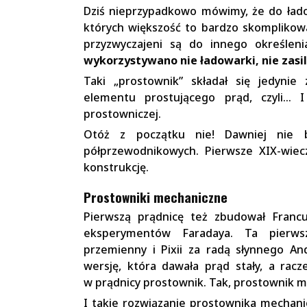
Dziś nieprzypadkowo mówimy, że do ła
których większość to bardzo skomplikowan
przyzwyczajeni są do innego określen
wykorzystywano nie ładowarki, nie zasi
Taki „prostownik” składał się jedynie
elementu prostującego prąd, czyli… 
prostowniczej.
Otóż z początku nie! Dawniej nie b
półprzewodnikowych. Pierwsze XIX-wiec
konstrukcję.
Prostowniki mechaniczne
Pierwszą prądnicę też zbudował Francu
eksperymentów Faradaya. Ta pierwsz
przemienny i Pixii za radą słynnego An
wersję, która dawała prąd stały, a racz
w prądnicy prostownik. Tak, prostownik m
I takie rozwiązanie prostownika mechani