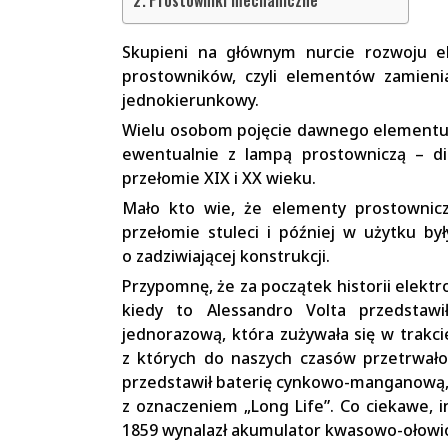
Skupieni na głównym nurcie rozwoju ele
prostowników, czyli elementów zamienia
jednokierunkowy.
Wielu osobom pojęcie dawnego elementu 
ewentualnie z lampą prostowniczą – dio
przełomie XIX i XX wieku.
Mało kto wie, że elementy prostownicz
przełomie stuleci i później w użytku by
o zadziwiającej konstrukcji.
Przypomnę, że za początek historii elektr
kiedy to Alessandro Volta przedstawił
jednorazową, która zużywała się w trakci
z których do naszych czasów przetrwał
przedstawił baterię cynkowo-manganową, 
z oznaczeniem „Long Life”. Co ciekawe, i
1859 wynalazł akumulator kwasowo-ołowio