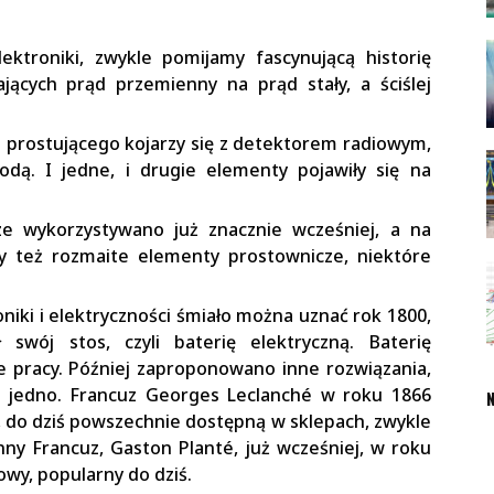
ktroniki, zwykle pomijamy fascynującą historię
jących prąd przemienny na prąd stały, a ściślej
prostującego kojarzy się z detektorem radiowym,
dą. I jedne, i drugie elementy pojawiły się na
e wykorzystywano już znacznie wcześniej, a na
ły też rozmaite elementy prostownicze, niektóre
oniki i elektryczności śmiało można uznać rok 1800,
 swój stos, czyli baterię elektryczną. Baterię
e pracy. Później zaproponowano inne rozwiązania,
o jedno. Francuz Georges Leclanché w roku 1866
N
do dziś powszechnie dostępną w sklepach, zwykle
nny Francuz, Gaston Planté, już wcześniej, w roku
wy, popularny do dziś.