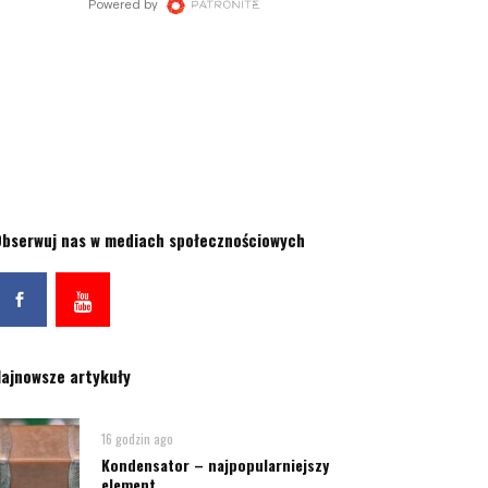
bserwuj nas w mediach społecznościowych
ajnowsze artykuły
16 godzin ago
Kondensator – najpopularniejszy
element