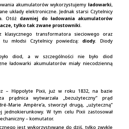
dowania akumulatorów wykorzystujemy
ładowarki
,
e układy elektroniczne. Jednak starsi Czytelnicy
ia. Otóż
dawniej do ładowania akumulatorów
lacze, tylko tak zwane prostowniki
.
 z klasycznego transformatora sieciowego oraz
I tu młodsi Czytelnicy powiedzą:
diody
. Diody
yło diod, a w szczególności nie było diod
zne ładowarki akumulatorów miały niecodzienną
z – Hippolyte Pixii, już w roku 1832, na bazie
a prądnica wytwarzała „bezużyteczny” prąd
dré-Marie Ampère’a, stworzył drugą, „użyteczną”
ej jednokierunkowy. W tym celu Pixii zastosował
echaniczny – komutator.
cznego jest wykorzystywane do dziś, tylko zwykle