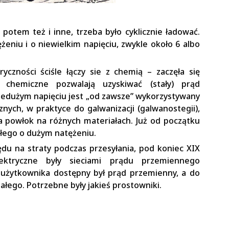
otem też i inne, trzeba było cyklicznie ładować.
niu i o niewielkim napięciu, zwykle około 6 albo
yczności ściśle łączy sie z chemią – zaczęła się
y chemiczne pozwalają uzyskiwać (stały) prąd
 niedużym napięciu jest „od zawsze” wykorzystywany
znych, w praktyce do galwanizacji (galwanostegii),
a powłok na różnych materiałach. Już od początku
ałego o dużym natężeniu.
lędu na straty podczas przesyłania, pod koniec XIX
lektryczne były sieciami prądu przemiennego
la użytkownika dostępny był prąd przemienny, a do
łego. Potrzebne były jakieś prostowniki.