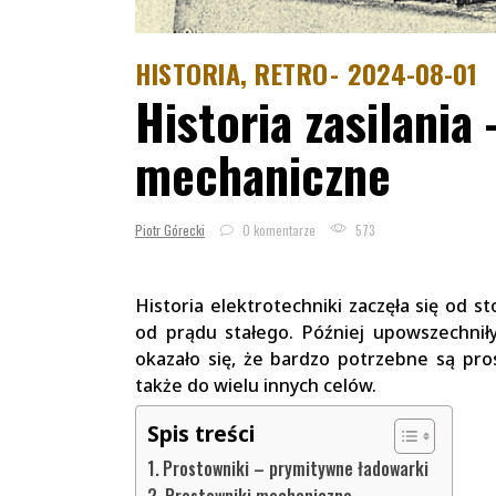
HISTORIA, RETRO
2024-08-01
Historia zasilania
mechaniczne
Piotr Górecki
0 komentarze
573
Historia elektrotechniki zaczęła się od s
od prądu stałego. Później upowszechnił
okazało się, że bardzo potrzebne są pro
także do wielu innych celów.
Spis treści
Prostowniki – prymitywne ładowarki
Prostowniki mechaniczne