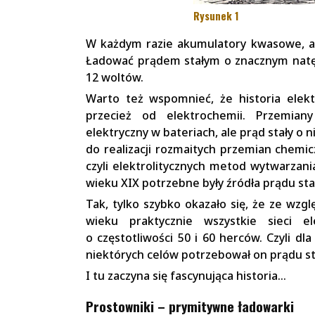
Rysunek 1
W każdym razie akumulatory kwasowe, a p
Ładować prądem stałym o znacznym natęże
12 woltów.
Warto też wspomnieć, że historia elektr
przecież od elektrochemii. Przemian
elektryczny w bateriach, ale prąd stały o
do realizacji rozmaitych przemian chemic
czyli elektrolitycznych metod wytwarzani
wieku XIX potrzebne były źródła prądu st
Tak, tylko szybko okazało się, że ze wzg
wieku praktycznie wszystkie sieci e
o częstotliwości 50 i 60 herców. Czyli d
niektórych celów potrzebował on prądu sta
I tu zaczyna się fascynująca historia…
Prostowniki – prymitywne ładowarki