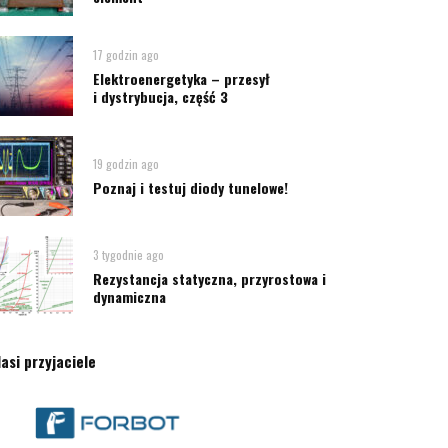
17 godzin ago
Elektroenergetyka – przesył
i dystrybucja, część 3
19 godzin ago
Poznaj i testuj diody tunelowe!
3 tygodnie ago
Rezystancja statyczna, przyrostowa i
dynamiczna
asi przyjaciele