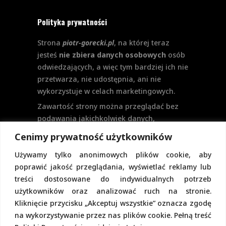
Polityka prywatności
Strona
piotr-gorecki.pl
, na której teraz
jesteś
nie zbiera danych osobowych
osób
odwiedzających, a więc tym bardziej ich nie
przetwarza, nie udostępnia, ani nie
wykorzystuje w celach marketingowych.
Zawartość strony można przeglądać bez
podawania jakichkolwiek danych,
w szczególności nie jest potrzebne
Cenimy prywatność użytkowników
logowanie. Aktualnie na stronie nie
Używamy tylko anonimowych plików cookie, aby
przewiduje się formularzy kontaktowych
poprawić jakość przeglądania, wyświetlać reklamy lub
ani systemu komentarzy, co wiązałoby się
treści dostosowane do indywidualnych potrzeb
z udostępnianiem i przetwarzaniem
użytkowników oraz analizować ruch na stronie.
danych osobowych.
Kliknięcie przycisku „Akceptuj wszystkie” oznacza zgodę
Pełną politykę prywatności znajdziecie
na wykorzystywanie przez nas plików cookie. Pełną treść
pod tym linkiem.