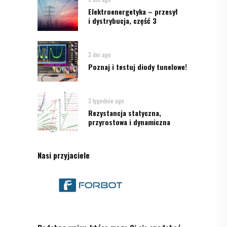
Elektroenergetyka – przesył
i dystrybucja, część 3
3 dni ago
Poznaj i testuj diody tunelowe!
3 tygodnie ago
Rezystancja statyczna,
przyrostowa i dynamiczna
Nasi przyjaciele