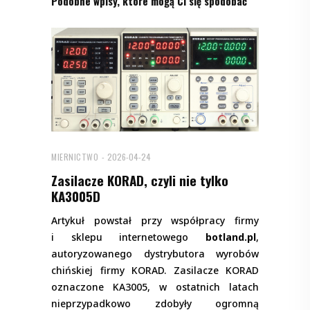
Podobne wpisy, które mogą Ci się spodobać
MIERNICTWO
2026-04-24
Zasilacze KORAD, czyli nie tylko
KA3005D
Artykuł powstał przy współpracy firmy
i sklepu internetowego
botland.pl
,
autoryzowanego dystrybutora wyrobów
chińskiej firmy KORAD. Zasilacze KORAD
oznaczone KA3005, w ostatnich latach
nieprzypadkowo zdobyły ogromną