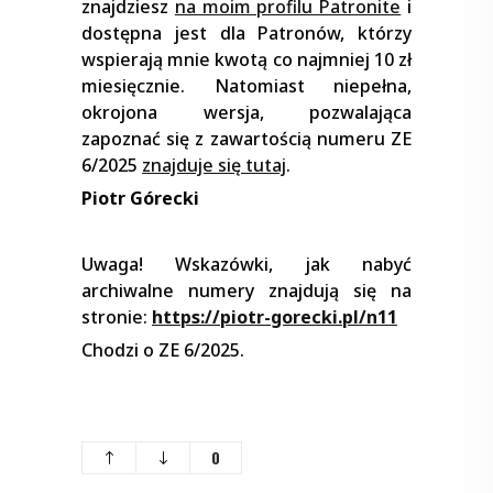
znajdziesz
na moim profilu Patronite
i
dostępna jest dla Patronów, którzy
wspierają mnie kwotą co najmniej 10 zł
miesięcznie. Natomiast niepełna,
okrojona wersja, pozwalająca
zapoznać się z zawartością numeru ZE
6/2025
znajduje się tutaj
.
Piotr Górecki
Uwaga! Wskazówki, jak nabyć
archiwalne numery znajdują się na
stronie:
https://piotr-gorecki.pl/n11
Chodzi o ZE 6/2025.
0