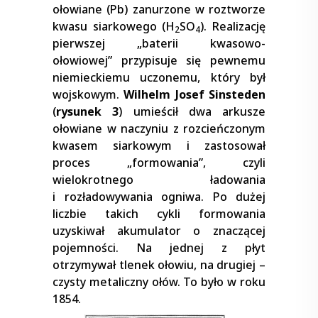
ołowiane (Pb) zanurzone w roztworze
kwasu siarkowego (H
SO
). Realizację
2
4
pierwszej „baterii kwasowo-
ołowiowej” przypisuje się pewnemu
niemieckiemu uczonemu, który był
wojskowym.
Wilhelm Josef Sinsteden
(
rysunek 3
) umieścił dwa arkusze
ołowiane w naczyniu z rozcieńczonym
kwasem siarkowym i zastosował
proces „formowania”, czyli
wielokrotnego ładowania
i rozładowywania ogniwa. Po dużej
liczbie takich cykli formowania
uzyskiwał akumulator o znaczącej
pojemności. Na jednej z płyt
otrzymywał tlenek ołowiu, na drugiej –
czysty metaliczny ołów. To było w roku
1854.