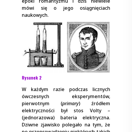
epoki romantyzmu i dziś niewiele
mówi się o jego osiągnięciach
naukowych.
Rysunek 2
W każdym razie podczas licznych
ówczesnych eksperymentów,
pierwotnym (
primary
) źródłem
elektryczności był stos Volty –
(jednorazowa) bateria elektryczna.
Dziwne zjawisko polegało na tym, że
po przeprowadzeniu niektórych takich