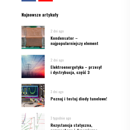
Najnowsze artykuły
2 dni ago
Kondensator –
najpopularniejszy element
2 dni ago
Elektroenergetyka – przesył
i dystrybucja, część 3
3 dni ago
Poznaj i testuj diody tunelowe!
3 tygodnie ago
Rezystancja statyczna,