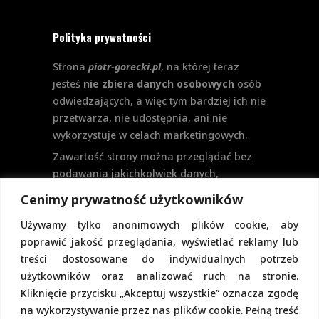
Polityka prywatności
Strona
piotr-gorecki.pl
, na której teraz
jesteś
nie zbiera danych osobowych
osób
odwiedzających, a więc tym bardziej ich nie
przetwarza, nie udostępnia, ani nie
wykorzystuje w celach marketingowych.
Zawartość strony można przeglądać bez
podawania jakichkolwiek danych,
w szczególności nie jest potrzebne
Cenimy prywatność użytkowników
logowanie. Aktualnie na stronie nie
Używamy tylko anonimowych plików cookie, aby
przewiduje się formularzy kontaktowych
poprawić jakość przeglądania, wyświetlać reklamy lub
ani systemu komentarzy, co wiązałoby się
treści dostosowane do indywidualnych potrzeb
z udostępnianiem i przetwarzaniem
użytkowników oraz analizować ruch na stronie.
danych osobowych.
Kliknięcie przycisku „Akceptuj wszystkie” oznacza zgodę
Pełną politykę prywatności znajdziecie
na wykorzystywanie przez nas plików cookie. Pełną treść
pod tym linkiem.