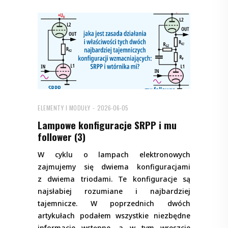
ELEMENTY I MODUŁY
2026-06-05
Lampowe konfiguracje SRPP i mu
follower (3)
W cyklu o lampach elektronowych
zajmujemy się dwiema konfiguracjami
z dwiema triodami. Te konfiguracje są
najsłabiej rozumiane i najbardziej
tajemnicze. W poprzednich dwóch
artykułach podałem wszystkie niezbędne
informacje wstępne, a w tym wreszcie