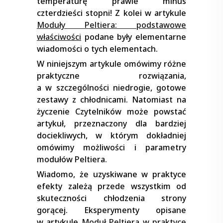
temperaturę prawie minus
czterdzieści stopni! Z kolei w artykule
Moduły Peltiera: podstawowe
właściwości
podane były elementarne
wiadomości o tych elementach.
W niniejszym artykule omówimy różne
praktyczne rozwiązania,
a w szczególności niedrogie, gotowe
zestawy z chłodnicami. Natomiast na
życzenie Czytelników może powstać
artykuł, przeznaczony dla bardziej
dociekliwych, w którym dokładniej
omówimy możliwości i parametry
modułów Peltiera.
Wiadomo, że uzyskiwane w praktyce
efekty zależą przede wszystkim od
skuteczności chłodzenia strony
gorącej. Eksperymenty opisane
w artykule
Moduł Peltiera w praktyce