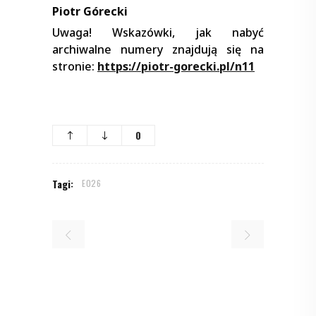
Piotr Górecki
Uwaga! Wskazówki, jak nabyć
archiwalne numery znajdują się na
stronie:
https://piotr-gorecki.pl/n11
0
Tagi:
E026