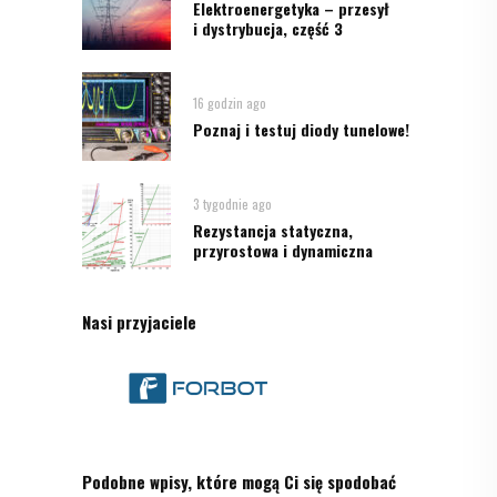
Elektroenergetyka – przesył
i dystrybucja, część 3
16 godzin ago
Poznaj i testuj diody tunelowe!
3 tygodnie ago
Rezystancja statyczna,
przyrostowa i dynamiczna
Nasi przyjaciele
Podobne wpisy, które mogą Ci się spodobać