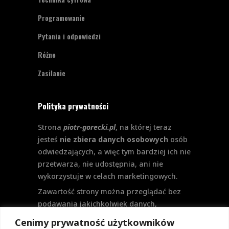
Programowanie
Pytania i odpowiedzi
Różne
Zasilanie
Polityka prywatności
Strona
piotr-gorecki.pl
, na której teraz
jesteś
nie zbiera danych osobowych
osób
odwiedzających, a więc tym bardziej ich nie
przetwarza, nie udostępnia, ani nie
wykorzystuje w celach marketingowych.
Zawartość strony można przeglądać bez
podawania jakichkolwiek danych,
w szczególności nie jest potrzebne
Cenimy prywatność użytkowników
logowanie. Aktualnie na stronie nie