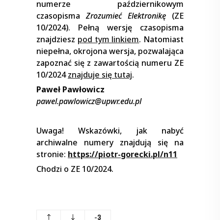
numerze październikowym
czasopisma
Zrozumieć Elektronikę
(ZE
10/2024). Pełną wersję czasopisma
znajdziesz
pod tym linkiem
. Natomiast
niepełna, okrojona wersja, pozwalająca
zapoznać się z zawartością numeru ZE
10/2024
znajduje się tutaj
.
Paweł Pawłowicz
pawel.pawlowicz@upwr.edu.pl
Uwaga! Wskazówki, jak nabyć
archiwalne numery znajdują się na
stronie:
https://piotr-gorecki.pl/n11
Chodzi o ZE 10/2024.
-3