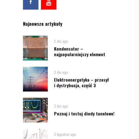
Najnowsze artykuły
3 dni ago
Kondensator –
najpopularniejszy element
3 dni ago
Elektroenergetyka – przesył
i dystrybucja, część 3
3 dni ago
Poznaj i testuj diody tunelowe!
3 tygodnie ago