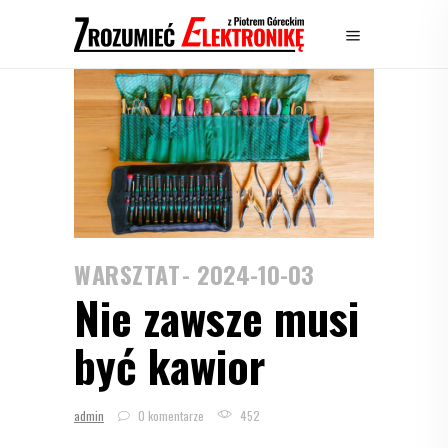
WARSZTAT
2024-10-03
Nie zawsze musi
być kawior
admin
0 komentarze
452