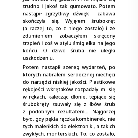
trudno i jakoś tak gumowato. Potem
nastąpił zgrzytliwy dźwięk i zabawa
skończyła się. Wyjąłem śrubokręt
(a raczej to, co z niego zostało) i ze
zdumieniem zobaczyłem skręcony
trzpień i coś w stylu śmigiełka na jego
końcu. O dziwo śruba nie uległa
uszkodzeniu.
Potem nastąpił szereg wydarzeń, po
których nabrałem serdecznej niechęci
do narzędzi niskiej jakości. Plastikowe
rękojeści wkrętaków rozpadały mi się
w rękach, kalecząc dłonie, tępiące się
śrubokręty zsuwały się z łbów śrub
z podobnym rezultatem… Najgorzej
było, gdy pękła rączka kombinerek, nie
tych maleńkich do elektroniki, a takich
zwykłych, monterskich. To, co zostało,