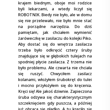
krajem biednym, oboje moi rodzice
byli lekarzami, a wtedy liczył się
ROBOTNIK. Biedy nie było, ale w domu
się nie przelewało, nie było mnie stać
na porządne narzędzia. Do dziś
pamiętam, jak chciałem wymienić
żaróweczkę w zasilaczu do kolejki Piko.
Aby dostać się do wnętrza zasilacza
trzeba było odkręcić cztery śruby
znajdujące się w głębokich tulejach na
spodniej płycie zasilacza. Z trzema nie
było problemu. Ale czwarta nie chciała
się ruszyć. Chwyciłem zasilacz
kolanami, włożyłem śrubokręt do tulei
i mocno przyłożyłem się do kręcenia.
Kręci się! Ale jakoś dziwnie. Zapieczona
śruba odzywa się charakterystycznym
szczeknięciem gdy puszcza, a później
już obraca się gładko. A tu kręciło się