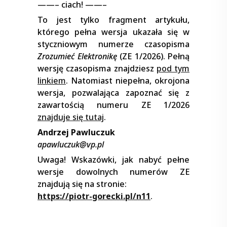
——– ciach! ——–
To jest tylko fragment artykułu,
którego pełna wersja ukazała się w
styczniowym numerze czasopisma
Zrozumieć Elektronikę
(ZE 1/2026). Pełną
wersję czasopisma znajdziesz
pod tym
linkiem
. Natomiast niepełna, okrojona
wersja, pozwalająca zapoznać się z
zawartością numeru ZE 1/2026
znajduje się tutaj
.
Andrzej Pawluczuk
apawluczuk@vp.pl
Uwaga! Wskazówki, jak nabyć pełne
wersje dowolnych numerów ZE
znajdują się na stronie:
https://piotr-gorecki.pl/n11
.