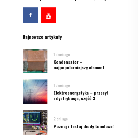
Najnowsze artykuły
1 dzień ago
Kondensator –
najpopularniejszy element
1 dzień ago
Elektroenergetyka – przesył
i dystrybucja, część 3
2 dni ago
Poznaj i testuj diody tunelowe!