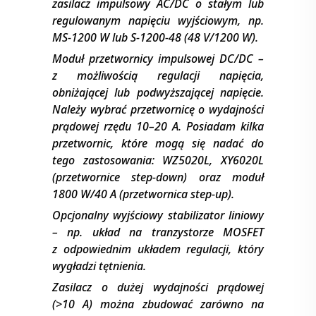
zasilacz impulsowy AC/DC o stałym lub
regulowanym napięciu wyjściowym, np.
MS-1200 W lub S-1200-48 (48 V/1200 W).
Moduł przetwornicy impulsowej DC/DC –
z możliwością regulacji napięcia,
obniżającej lub podwyższającej napięcie.
Należy wybrać przetwornicę o wydajności
prądowej rzędu 10–20 A. Posiadam kilka
przetwornic, które mogą się nadać do
tego zastosowania: WZ5020L, XY6020L
(przetwornice step-down) oraz moduł
1800 W/40 A (przetwornica step-up).
Opcjonalny wyjściowy stabilizator liniowy
– np. układ na tranzystorze MOSFET
z odpowiednim układem regulacji, który
wygładzi tętnienia.
Zasilacz o dużej wydajności prądowej
(>10 A) można zbudować zarówno na