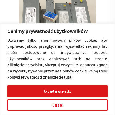
Cenimy prywatność użytkowników
Używamy tylko anonimowych plików cookie, aby
poprawić jakość przeglądania, wyświetlać reklamy lub
treści dostosowane do indywidualnych potrzeb
użytkowników oraz analizować ruch na stronie.
Kliknięcie przycisku „Akceptuj wszystkie” oznacza zgodę
Fotografia 9
na wykorzystywanie przez nas plików cookie. Pełną treść
Polityki Prywatności znajdziecie
tutaj.
Tak, dziesięć „małych” zasilaczy, bo ich
wydajność prądowa wynosi „tylko”
Akceptuj wszystko
54,4 A (
fotografia 10
). Inne odmiany
mają prąd wyjściowy znacznie większy.
Odrzuć