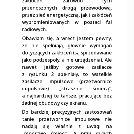
zakłóceń, zarówno tych
przenoszonych drogą przewodową,
przez sieć energetyczną, jak i zakłóceń
wypromieniowanych w postaci fal
radiowych.
Obawiam się, a wręcz jestem pewny,
że nie spełniają, głównie wymagań
dotyczących zakłóceń (są sprzedawane
jako podzespoły, a nie urządzenia). Ale
nawet jeśliby gotowe zasilacze
z rysunku 2 spełniały, to wszelkie
zasilacze impulsowe (przetwornice
impulsowe) „strasznie śmiecą”,
a najbardziej te tańsze, pracujące bez
żadnej obudowy czy ekranu.
Do bardziej precyzyjnych zastosowań
tanie przetwornice impulsowe nie
nadają się właśnie z uwagi na
„mnóstwo śmieci”. A przy dużych