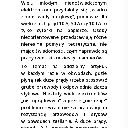
Wielu młodym, niedoświadczonym
elektronikom przydałoby się „wiadro
zimnej wody na głowę”, ponieważ dla
wielu z nich prąd 10 A, 50 A czy 100 A to
tylko cyferki na papierze. Osoby
niezorientowane przedstawiają różne
nierealne pomysły teoretyczne, nie
mając świadomości, czym naprawdę są
prądy rzędu kilkudziesięciu amperów.
To temat na oddzielny artykuł,
w każdym razie w obwodach, gdzie
płyną tak duże prądy trzeba stosować
grube przewody i odpowiednie złącza
stykowe. Niestety, wielu elektroników
„niskoprądowych” zupełnie „nie czuje”
problemu – wcale nie zwraca uwagi na
rezystancję przewodów i styków
w obwodach zasilania. A duże prądy,
ponad 10 A, powodują powstanie na