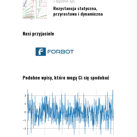
3 tygodnie ago
Rezystancja statyczna,
przyrostowa i dynamiczna
Nasi przyjaciele
Podobne wpisy, które mogą Ci się spodobać