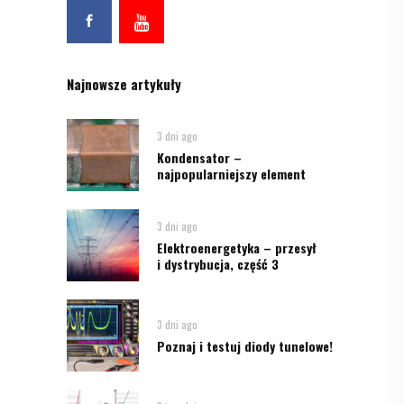
Najnowsze artykuły
3 dni ago
Kondensator –
najpopularniejszy element
3 dni ago
Elektroenergetyka – przesył
i dystrybucja, część 3
3 dni ago
Poznaj i testuj diody tunelowe!