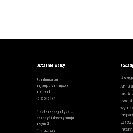
Ostatnie wpisy
Zasad
Uwaga
Kondensator –
najpopularniejszy
Ani a
element
nie bi
2026-08-04
ewent
wynik
Elektroenergetyka –
inspi
przesył i dystrybucja,
„Zrozu
część 3
intern
2026-08-04