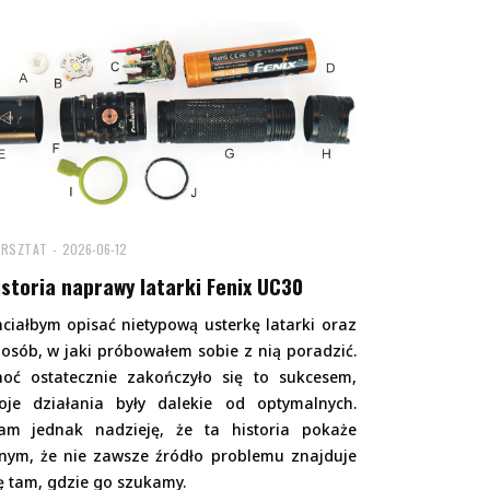
RSZTAT
2026-06-12
istoria naprawy latarki Fenix UC30
ciałbym opisać nietypową usterkę latarki oraz
osób, w jaki próbowałem sobie z nią poradzić.
hoć ostatecznie zakończyło się to sukcesem,
oje działania były dalekie od optymalnych.
am jednak nadzieję, że ta historia pokaże
nym, że nie zawsze źródło problemu znajduje
ę tam, gdzie go szukamy.