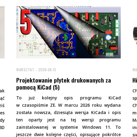
WARSZTAT
2026-06-13
WA
Projektowanie płytek drukowanych za
H
pomocą KiCad (5)
ak
Ch
To już kolejny opis programu KiCad
ąć
sp
w czasopiśmie ZE. W marcu 2026 roku wydana
ziś
C
została nowsza, dziesiąta wersja KiCada i opis
es
m
ten oparty jest na tej wersji programu
gdy
M
zainstalowanej w systemie Windows 11. To
3D
in
jeszcze dwie kolejne części, opisujące pokrótce
si