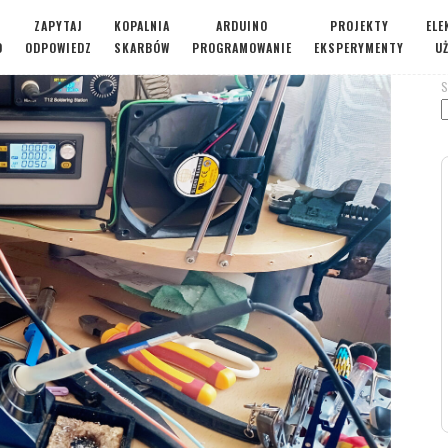
ZAPYTAJ
KOPALNIA
ARDUINO
PROJEKTY
ELE
O
ODPOWIEDZ
SKARBÓW
PROGRAMOWANIE
EKSPERYMENTY
U
S