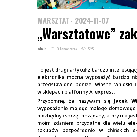
WARSZTAT
2024-11-07
„Warsztatowe” za
admin
0 komentarze
525
To jest drugi artykuł z bardzo interesują
elektronika można wyposażyć bardzo n
przedstawione poniżej własne wnioski 
w sklepach platformy Aliexpress.
Przypomnę, że nazywam się
Jacek W
wyposażenie mojego małego domowego wa
niezbędny i sprzęt pożądany, który nie jes
moim zdaniem przydatne dla wielu elek
zakupów bezpośrednio w chińskich sk