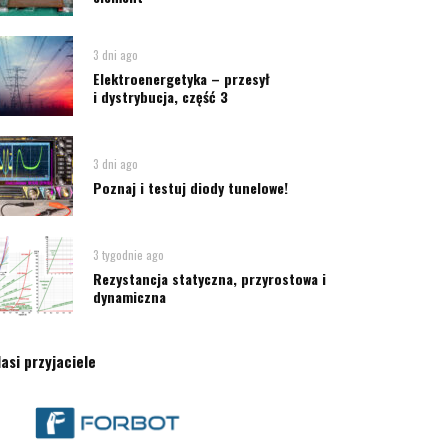
3 dni ago
Elektroenergetyka – przesył
i dystrybucja, część 3
3 dni ago
Poznaj i testuj diody tunelowe!
3 tygodnie ago
Rezystancja statyczna, przyrostowa i
dynamiczna
asi przyjaciele