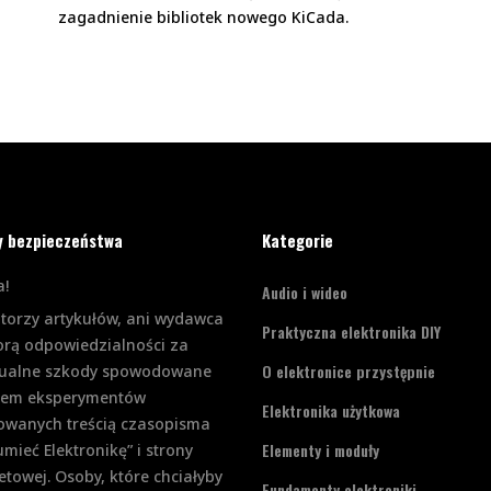
zagadnienie bibliotek nowego KiCada.
y bezpieczeństwa
Kategorie
!
Audio i wideo
utorzy artykułów, ani wydawca
Praktyczna elektronika DIY
orą odpowiedzialności za
O elektronice przystępnie
ualne szkody spowodowane
iem eksperymentów
Elektronika użytkowa
rowanych treścią czasopisma
Elementy i moduły
mieć Elektronikę” i strony
etowej. Osoby, które chciałyby
Fundamenty elektroniki