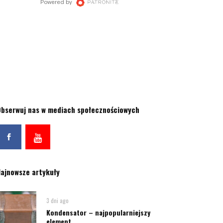
bserwuj nas w mediach społecznościowych
ajnowsze artykuły
3 dni ago
Kondensator – najpopularniejszy
element