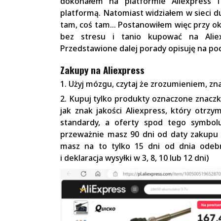
dokonałem na platformie Aliexpress 
platformą. Natomiast widziałem w sieci du
tam, coś tam… Postanowiłem więc przy oka
bez stresu i tanio kupować na Alie
Przedstawione dalej porady opisuję na p
Zakupy na Aliexpress
1. Użyj mózgu, czytaj że zrozumieniem, zna
2. Kupuj tylko produkty oznaczone znaczk
jak znak jakości Aliexpress, który otrzy
standardy, a oferty spod tego symbol
przeważnie masz 90 dni od daty zakupu 
masz na to tylko 15 dni od dnia odeb
i deklaracja wysyłki w 3, 8, 10 lub 12 dni)