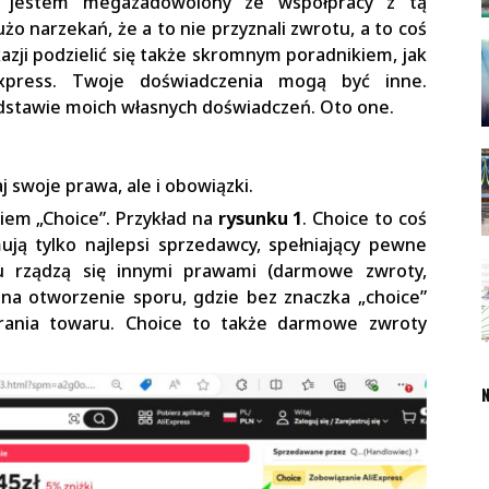
i jestem megazadowolony ze współpracy z tą
żo narzekań, że a to nie przyznali zwrotu, a to coś
zji podzielić się także skromnym poradnikiem, jak
xpress. Twoje doświadczenia mogą być inne.
odstawie moich własnych doświadczeń. Oto one.
j swoje prawa, ale i obowiązki.
iem „Choice”. Przykład na
rysunku 1
. Choice to coś
mują tylko najlepsi sprzedawcy, spełniający pewne
u rządzą się innymi prawami (darmowe zwroty,
na otworzenie sporu, gdzie bez znaczka „choice”
rania towaru. Choice to także darmowe zwroty
N